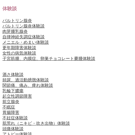
体験談
バルトリン腺炎
バルトリン腺炎体験談
肉芽腫乳腺炎
自律神経失調症体験談
メニエル・めまい体験談
更年期障害体験談
女性の病気体験談
子宮筋腫、内膜症、卵巣チョコレート嚢腫体験談
酒さ体験談
頻尿、過活動膀胱体験談
関節痛、痛み、痺れ体験談
乳輪下膿瘍
起立性調節障害
前立腺炎
不眠症
胃腸障害
不妊症体験談
肌荒れ（ニキビ・吹き出物）体験談
頭痛体験談
アトピー体験談