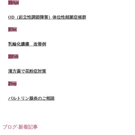
19
Apr
OD（起立性調節障害）体位性頻脈症候群
1
Dec
乳輪化膿瘍 改善例
11
Feb
漢方薬で花粉症対策
2
Sep
バルトリン腺炎のご相談
ブログ-新着記事