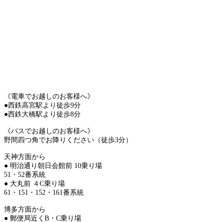
《電車でお越しのお客様へ》
●西鉄高宮駅より徒歩9分
●西鉄大橋駅より徒歩8分
《バスでお越しのお客様へ》
野間四つ角でお降りください（徒歩3分）
天神方面から
● 明治通り朝日会館前 10乗り場
51・52番系統
● 大丸前 ４C乗り場
61・151・152・161番系統
博多方面から
● 郵便局近くB・C乗り場