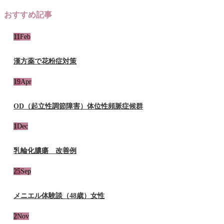
おすすめ記事
11
Feb
漢方薬で花粉症対策
19
Apr
OD（起立性調節障害）体位性頻脈症候群
1
Dec
乳輪化膿瘍 改善例
25
Sep
メニエル体験談（48歳）女性
2
Nov