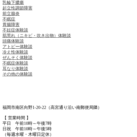
乳輪下膿瘍
起立性調節障害
前立腺炎
不眠症
胃腸障害
不妊症体験談
肌荒れ（ニキビ・吹き出物）体験談
頭痛体験談
アトピー体験談
冷え性体験談
ぜんそく体験談
不眠症体験談
耳なり体験談
その他の体験談
福岡市南区向野1-20-22（高宮通り沿い南郵便局隣）
【 営業時間 】
平日 午前10時～午後7時
日祝 午前10時～午後5時
（毎週水曜・木曜日定休）