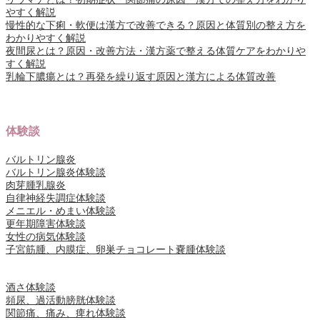
やすく解説
慢性的な下痢・軟便は漢方で改善できる？原因と体質別の整え方を
わかりやすく解説
夜間尿とは？原因・改善方法・漢方薬で整える体質ケアをわかりや
すく解説
乳輪下膿瘍とは？再発を繰り返す原因と漢方による体質改善
体験談
バルトリン腺炎
バルトリン腺炎体験談
肉芽腫乳腺炎
自律神経失調症体験談
メニエル・めまい体験談
更年期障害体験談
女性の病気体験談
子宮筋腫、内膜症、卵巣チョコレート嚢腫体験談
酒さ体験談
頻尿、過活動膀胱体験談
関節痛、痛み、痺れ体験談