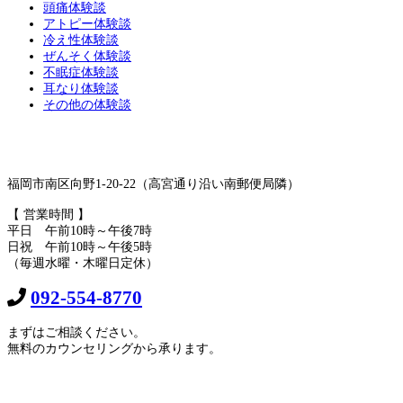
頭痛体験談
アトピー体験談
冷え性体験談
ぜんそく体験談
不眠症体験談
耳なり体験談
その他の体験談
福岡市南区向野1-20-22（高宮通り沿い南郵便局隣）
【 営業時間 】
平日 午前10時～午後7時
日祝 午前10時～午後5時
（毎週水曜・木曜日定休）
092-554-8770
まずはご相談ください。
無料のカウンセリングから承ります。