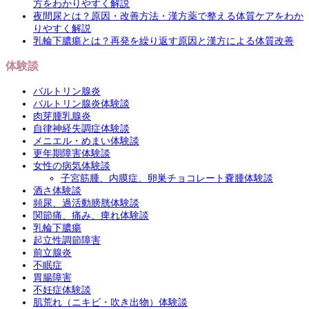
方をわかりやすく解説
夜間尿とは？原因・改善方法・漢方薬で整える体質ケアをわか
りやすく解説
乳輪下膿瘍とは？再発を繰り返す原因と漢方による体質改善
体験談
バルトリン腺炎
バルトリン腺炎体験談
肉芽腫乳腺炎
自律神経失調症体験談
メニエル・めまい体験談
更年期障害体験談
女性の病気体験談
子宮筋腫、内膜症、卵巣チョコレート嚢腫体験談
酒さ体験談
頻尿、過活動膀胱体験談
関節痛、痛み、痺れ体験談
乳輪下膿瘍
起立性調節障害
前立腺炎
不眠症
胃腸障害
不妊症体験談
肌荒れ（ニキビ・吹き出物）体験談