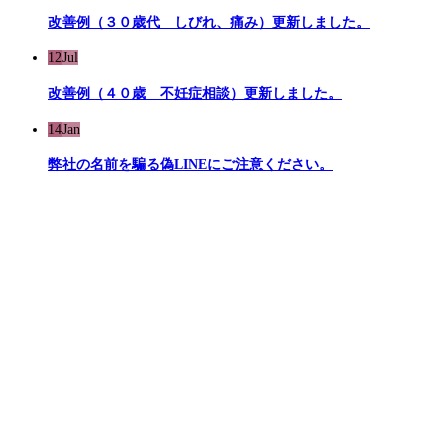
改善例（３０歳代 しびれ、痛み）更新しました。
12
Jul
改善例（４０歳 不妊症相談）更新しました。
14
Jan
弊社の名前を騙る偽LINEにご注意ください。