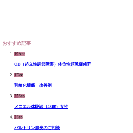
おすすめ記事
19
Apr
OD（起立性調節障害）体位性頻脈症候群
1
Dec
乳輪化膿瘍 改善例
25
Sep
メニエル体験談（48歳）女性
2
Sep
バルトリン腺炎のご相談