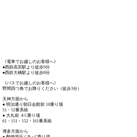
《電車でお越しのお客様へ》
●西鉄高宮駅より徒歩9分
●西鉄大橋駅より徒歩8分
《バスでお越しのお客様へ》
野間四つ角でお降りください（徒歩3分）
天神方面から
● 明治通り朝日会館前 10乗り場
51・52番系統
● 大丸前 ４C乗り場
61・151・152・161番系統
博多方面から
● 郵便局近くB・C乗り場