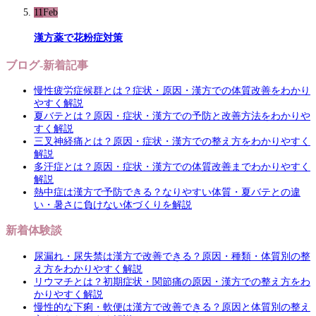
11
Feb
漢方薬で花粉症対策
ブログ-新着記事
慢性疲労症候群とは？症状・原因・漢方での体質改善をわかり
やすく解説
夏バテとは？原因・症状・漢方での予防と改善方法をわかりや
すく解説
三叉神経痛とは？原因・症状・漢方での整え方をわかりやすく
解説
多汗症とは？原因・症状・漢方での体質改善までわかりやすく
解説
熱中症は漢方で予防できる？なりやすい体質・夏バテとの違
い・暑さに負けない体づくりを解説
新着体験談
尿漏れ・尿失禁は漢方で改善できる？原因・種類・体質別の整
え方をわかりやすく解説
リウマチとは？初期症状・関節痛の原因・漢方での整え方をわ
かりやすく解説
慢性的な下痢・軟便は漢方で改善できる？原因と体質別の整え