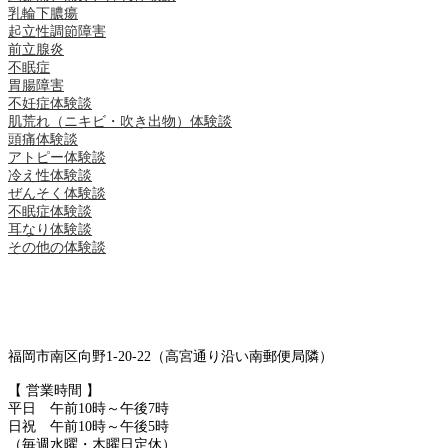
乳輪下膿瘍
起立性調節障害
前立腺炎
不眠症
胃腸障害
不妊症体験談
肌荒れ（ニキビ・吹き出物）体験談
頭痛体験談
アトピー体験談
冷え性体験談
ぜんそく体験談
不眠症体験談
耳なり体験談
その他の体験談
福岡市南区向野1-20-22（高宮通り沿い南郵便局隣）
【 営業時間 】
平日 午前10時～午後7時
日祝 午前10時～午後5時
（毎週水曜・木曜日定休）