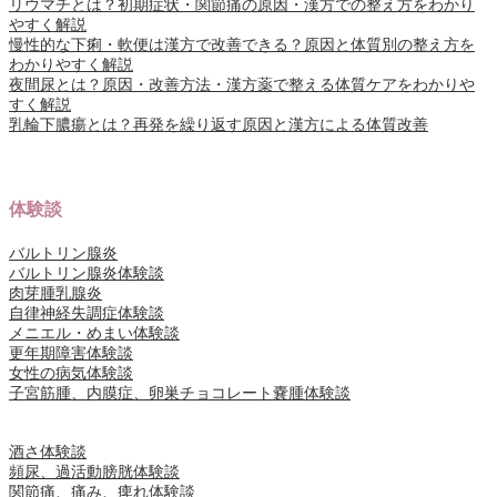
リウマチとは？初期症状・関節痛の原因・漢方での整え方をわかり
やすく解説
慢性的な下痢・軟便は漢方で改善できる？原因と体質別の整え方を
わかりやすく解説
夜間尿とは？原因・改善方法・漢方薬で整える体質ケアをわかりや
すく解説
乳輪下膿瘍とは？再発を繰り返す原因と漢方による体質改善
体験談
バルトリン腺炎
バルトリン腺炎体験談
肉芽腫乳腺炎
自律神経失調症体験談
メニエル・めまい体験談
更年期障害体験談
女性の病気体験談
子宮筋腫、内膜症、卵巣チョコレート嚢腫体験談
酒さ体験談
頻尿、過活動膀胱体験談
関節痛、痛み、痺れ体験談