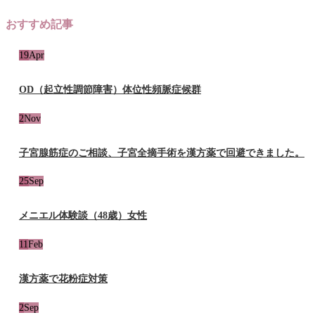
おすすめ記事
19
Apr
OD（起立性調節障害）体位性頻脈症候群
2
Nov
子宮腺筋症のご相談、子宮全摘手術を漢方薬で回避できました。
25
Sep
メニエル体験談（48歳）女性
11
Feb
漢方薬で花粉症対策
2
Sep