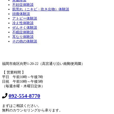
胃腸障害
不妊症体験談
肌荒れ（ニキビ・吹き出物）体験談
頭痛体験談
アトピー体験談
冷え性体験談
ぜんそく体験談
不眠症体験談
耳なり体験談
その他の体験談
福岡市南区向野1-20-22（高宮通り沿い南郵便局隣）
【 営業時間 】
平日 午前10時～午後7時
日祝 午前10時～午後5時
（毎週水曜・木曜日定休）
092-554-8770
まずはご相談ください。
無料のカウンセリングから承ります。