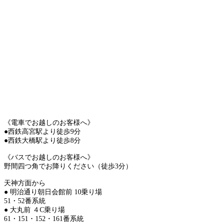
《電車でお越しのお客様へ》
●西鉄高宮駅より徒歩9分
●西鉄大橋駅より徒歩8分
《バスでお越しのお客様へ》
野間四つ角でお降りください（徒歩3分）
天神方面から
● 明治通り朝日会館前 10乗り場
51・52番系統
● 大丸前 ４C乗り場
61・151・152・161番系統