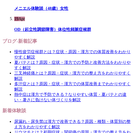
メニエル体験談（48歳）女性
19
Apr
OD（起立性調節障害）体位性頻脈症候群
ブログ-新着記事
慢性疲労症候群とは？症状・原因・漢方での体質改善をわかり
やすく解説
夏バテとは？原因・症状・漢方での予防と改善方法をわかりや
すく解説
三叉神経痛とは？原因・症状・漢方での整え方をわかりやすく
解説
多汗症とは？原因・症状・漢方での体質改善までわかりやすく
解説
熱中症は漢方で予防できる？なりやすい体質・夏バテとの違
い・暑さに負けない体づくりを解説
新着体験談
尿漏れ・尿失禁は漢方で改善できる？原因・種類・体質別の整
え方をわかりやすく解説
リウマチとは？初期症状・関節痛の原因・漢方での整え方をわ