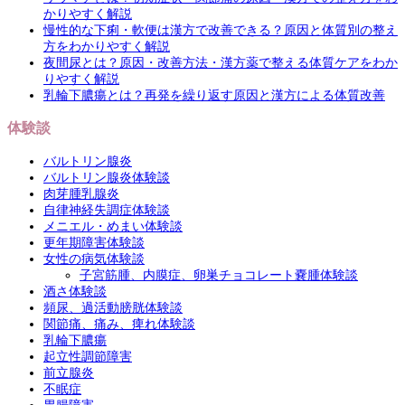
かりやすく解説
慢性的な下痢・軟便は漢方で改善できる？原因と体質別の整え
方をわかりやすく解説
夜間尿とは？原因・改善方法・漢方薬で整える体質ケアをわか
りやすく解説
乳輪下膿瘍とは？再発を繰り返す原因と漢方による体質改善
体験談
バルトリン腺炎
バルトリン腺炎体験談
肉芽腫乳腺炎
自律神経失調症体験談
メニエル・めまい体験談
更年期障害体験談
女性の病気体験談
子宮筋腫、内膜症、卵巣チョコレート嚢腫体験談
酒さ体験談
頻尿、過活動膀胱体験談
関節痛、痛み、痺れ体験談
乳輪下膿瘍
起立性調節障害
前立腺炎
不眠症