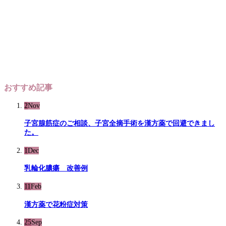
おすすめ記事
2
Nov
子宮腺筋症のご相談、子宮全摘手術を漢方薬で回避できまし
た。
1
Dec
乳輪化膿瘍 改善例
11
Feb
漢方薬で花粉症対策
25
Sep