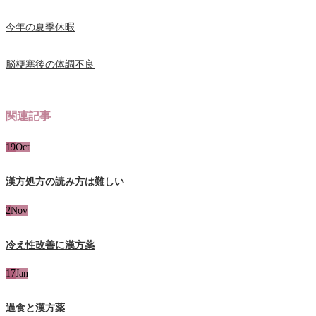
今年の夏季休暇
脳梗塞後の体調不良
関連記事
19
Oct
漢方処方の読み方は難しい
2
Nov
冷え性改善に漢方薬
17
Jan
過食と漢方薬