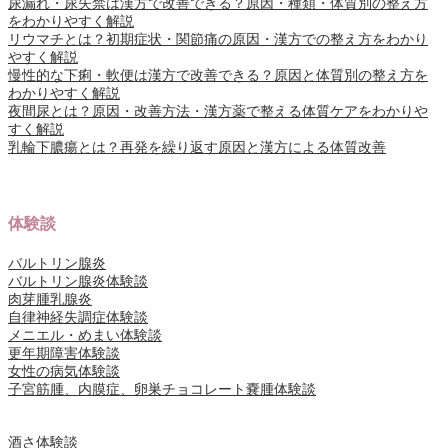
尿漏れ・尿失禁は漢方で改善できる？原因・種類・体質別の整え方
をわかりやすく解説
リウマチとは？初期症状・関節痛の原因・漢方での整え方をわかり
やすく解説
慢性的な下痢・軟便は漢方で改善できる？原因と体質別の整え方を
わかりやすく解説
夜間尿とは？原因・改善方法・漢方薬で整える体質ケアをわかりや
すく解説
乳輪下膿瘍とは？再発を繰り返す原因と漢方による体質改善
体験談
バルトリン腺炎
バルトリン腺炎体験談
肉芽腫乳腺炎
自律神経失調症体験談
メニエル・めまい体験談
更年期障害体験談
女性の病気体験談
子宮筋腫、内膜症、卵巣チョコレート嚢腫体験談
酒さ体験談