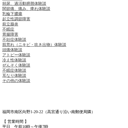
頻尿、過活動膀胱体験談
関節痛、痛み、痺れ体験談
乳輪下膿瘍
起立性調節障害
前立腺炎
不眠症
胃腸障害
不妊症体験談
肌荒れ（ニキビ・吹き出物）体験談
頭痛体験談
アトピー体験談
冷え性体験談
ぜんそく体験談
不眠症体験談
耳なり体験談
その他の体験談
福岡市南区向野1-20-22（高宮通り沿い南郵便局隣）
【 営業時間 】
平日 午前10時～午後7時