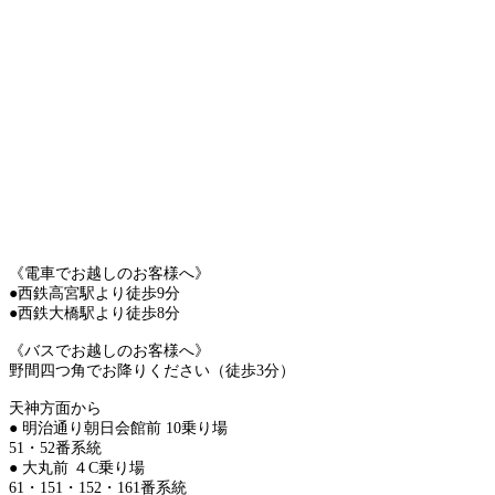
《電車でお越しのお客様へ》
●西鉄高宮駅より徒歩9分
●西鉄大橋駅より徒歩8分
《バスでお越しのお客様へ》
野間四つ角でお降りください（徒歩3分）
天神方面から
● 明治通り朝日会館前 10乗り場
51・52番系統
● 大丸前 ４C乗り場
61・151・152・161番系統