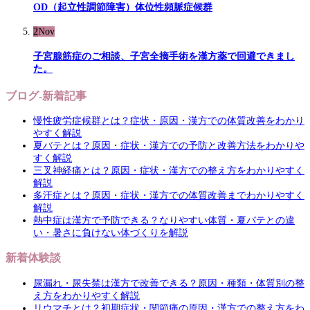
OD（起立性調節障害）体位性頻脈症候群
2
Nov
子宮腺筋症のご相談、子宮全摘手術を漢方薬で回避できまし
た。
ブログ-新着記事
慢性疲労症候群とは？症状・原因・漢方での体質改善をわかり
やすく解説
夏バテとは？原因・症状・漢方での予防と改善方法をわかりや
すく解説
三叉神経痛とは？原因・症状・漢方での整え方をわかりやすく
解説
多汗症とは？原因・症状・漢方での体質改善までわかりやすく
解説
熱中症は漢方で予防できる？なりやすい体質・夏バテとの違
い・暑さに負けない体づくりを解説
新着体験談
尿漏れ・尿失禁は漢方で改善できる？原因・種類・体質別の整
え方をわかりやすく解説
リウマチとは？初期症状・関節痛の原因・漢方での整え方をわ