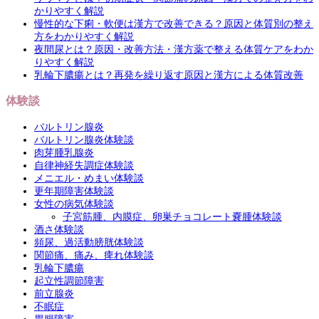
かりやすく解説
慢性的な下痢・軟便は漢方で改善できる？原因と体質別の整え
方をわかりやすく解説
夜間尿とは？原因・改善方法・漢方薬で整える体質ケアをわか
りやすく解説
乳輪下膿瘍とは？再発を繰り返す原因と漢方による体質改善
体験談
バルトリン腺炎
バルトリン腺炎体験談
肉芽腫乳腺炎
自律神経失調症体験談
メニエル・めまい体験談
更年期障害体験談
女性の病気体験談
子宮筋腫、内膜症、卵巣チョコレート嚢腫体験談
酒さ体験談
頻尿、過活動膀胱体験談
関節痛、痛み、痺れ体験談
乳輪下膿瘍
起立性調節障害
前立腺炎
不眠症