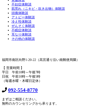
胃腸障害
不妊症体験談
肌荒れ（ニキビ・吹き出物）体験談
頭痛体験談
アトピー体験談
冷え性体験談
ぜんそく体験談
不眠症体験談
耳なり体験談
その他の体験談
福岡市南区向野1-20-22（高宮通り沿い南郵便局隣）
【 営業時間 】
平日 午前10時～午後7時
日祝 午前10時～午後5時
（毎週水曜・木曜日定休）
092-554-8770
まずはご相談ください。
無料のカウンセリングから承ります。