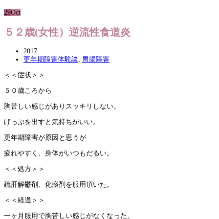
29
Oct
５２歳(女性）逆流性食道炎
2017
更年期障害体験談
,
胃腸障害
＜＜症状＞＞
５０歳ころから
胸苦しい感じがありスッキリしない。
げっぷを出すと気持ちがいい。
更年期障害が原因と思うが
疲れやすく、身体がいつもだるい。
＜＜処方＞＞
疏肝解鬱剤、化痰剤を服用頂いた。
＜＜経過＞＞
一ヶ月服用で胸苦しい感じがなくなった。