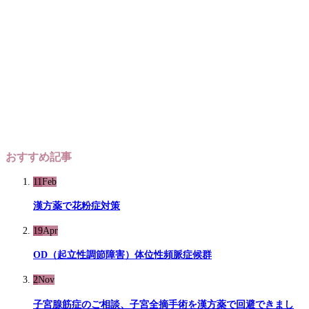
おすすめ記事
11
Feb
漢方薬で花粉症対策
19
Apr
OD（起立性調節障害）体位性頻脈症候群
2
Nov
子宮腺筋症のご相談、子宮全摘手術を漢方薬で回避できまし