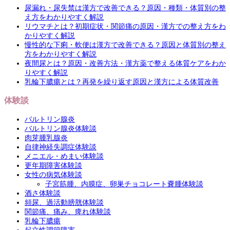
尿漏れ・尿失禁は漢方で改善できる？原因・種類・体質別の整
え方をわかりやすく解説
リウマチとは？初期症状・関節痛の原因・漢方での整え方をわ
かりやすく解説
慢性的な下痢・軟便は漢方で改善できる？原因と体質別の整え
方をわかりやすく解説
夜間尿とは？原因・改善方法・漢方薬で整える体質ケアをわか
りやすく解説
乳輪下膿瘍とは？再発を繰り返す原因と漢方による体質改善
体験談
バルトリン腺炎
バルトリン腺炎体験談
肉芽腫乳腺炎
自律神経失調症体験談
メニエル・めまい体験談
更年期障害体験談
女性の病気体験談
子宮筋腫、内膜症、卵巣チョコレート嚢腫体験談
酒さ体験談
頻尿、過活動膀胱体験談
関節痛、痛み、痺れ体験談
乳輪下膿瘍