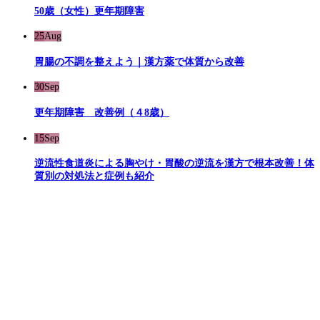
50歳（女性）更年期障害
25
Aug
胃腸の不調を整えよう｜漢方薬で体質から改善
30
Sep
更年期障害 改善例（４8歳）
15
Sep
逆流性食道炎による胸やけ・胃酸の逆流を漢方で根本改善！体
質別の対処法と症例も紹介