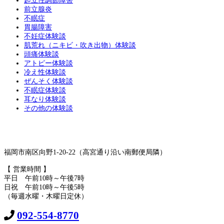
起立性調節障害
前立腺炎
不眠症
胃腸障害
不妊症体験談
肌荒れ（ニキビ・吹き出物）体験談
頭痛体験談
アトピー体験談
冷え性体験談
ぜんそく体験談
不眠症体験談
耳なり体験談
その他の体験談
福岡市南区向野1-20-22（高宮通り沿い南郵便局隣）
【 営業時間 】
平日 午前10時～午後7時
日祝 午前10時～午後5時
（毎週水曜・木曜日定休）
092-554-8770