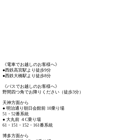
《電車でお越しのお客様へ》
●西鉄高宮駅より徒歩9分
●西鉄大橋駅より徒歩8分
《バスでお越しのお客様へ》
野間四つ角でお降りください（徒歩3分）
天神方面から
● 明治通り朝日会館前 10乗り場
51・52番系統
● 大丸前 ４C乗り場
61・151・152・161番系統
博多方面から