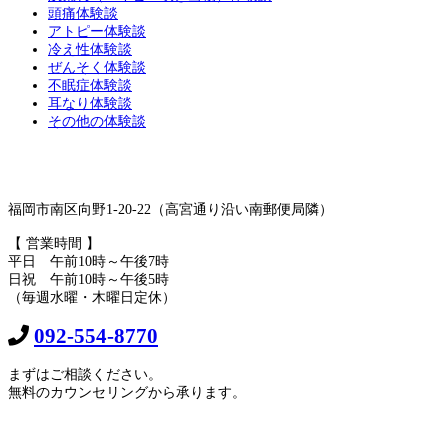
頭痛体験談
アトピー体験談
冷え性体験談
ぜんそく体験談
不眠症体験談
耳なり体験談
その他の体験談
福岡市南区向野1-20-22（高宮通り沿い南郵便局隣）
【 営業時間 】
平日 午前10時～午後7時
日祝 午前10時～午後5時
（毎週水曜・木曜日定休）
092-554-8770
まずはご相談ください。
無料のカウンセリングから承ります。