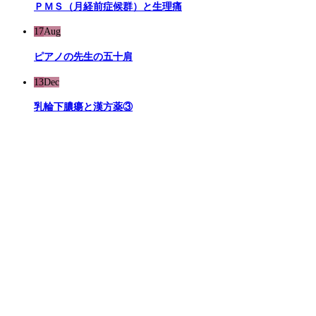
ＰＭＳ（月経前症候群）と生理痛
17
Aug
ピアノの先生の五十肩
13
Dec
乳輪下膿瘍と漢方薬③