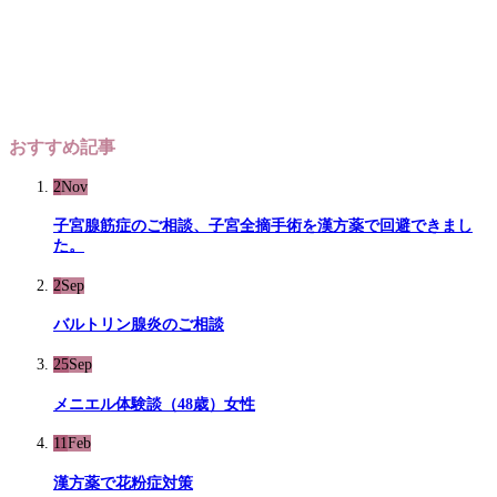
おすすめ記事
2
Nov
子宮腺筋症のご相談、子宮全摘手術を漢方薬で回避できまし
た。
2
Sep
バルトリン腺炎のご相談
25
Sep
メニエル体験談（48歳）女性
11
Feb
漢方薬で花粉症対策