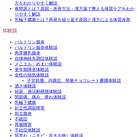
方をわかりやすく解説
夜間尿とは？原因・改善方法・漢方薬で整える体質ケアをわか
りやすく解説
乳輪下膿瘍とは？再発を繰り返す原因と漢方による体質改善
体験談
バルトリン腺炎
バルトリン腺炎体験談
肉芽腫乳腺炎
自律神経失調症体験談
メニエル・めまい体験談
更年期障害体験談
女性の病気体験談
子宮筋腫、内膜症、卵巣チョコレート嚢腫体験談
酒さ体験談
頻尿、過活動膀胱体験談
関節痛、痛み、痺れ体験談
乳輪下膿瘍
起立性調節障害
前立腺炎
不眠症
胃腸障害
不妊症体験談
肌荒れ（ニキビ・吹き出物）体験談