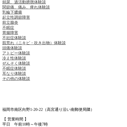
頻尿、過活動膀胱体験談
関節痛、痛み、痺れ体験談
乳輪下膿瘍
起立性調節障害
前立腺炎
不眠症
胃腸障害
不妊症体験談
肌荒れ（ニキビ・吹き出物）体験談
頭痛体験談
アトピー体験談
冷え性体験談
ぜんそく体験談
不眠症体験談
耳なり体験談
その他の体験談
福岡市南区向野1-20-22（高宮通り沿い南郵便局隣）
【 営業時間 】
平日 午前10時～午後7時