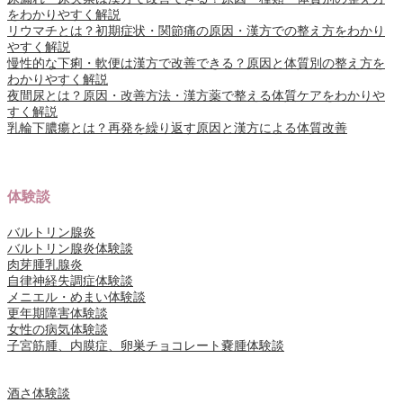
をわかりやすく解説
リウマチとは？初期症状・関節痛の原因・漢方での整え方をわかり
やすく解説
慢性的な下痢・軟便は漢方で改善できる？原因と体質別の整え方を
わかりやすく解説
夜間尿とは？原因・改善方法・漢方薬で整える体質ケアをわかりや
すく解説
乳輪下膿瘍とは？再発を繰り返す原因と漢方による体質改善
体験談
バルトリン腺炎
バルトリン腺炎体験談
肉芽腫乳腺炎
自律神経失調症体験談
メニエル・めまい体験談
更年期障害体験談
女性の病気体験談
子宮筋腫、内膜症、卵巣チョコレート嚢腫体験談
酒さ体験談