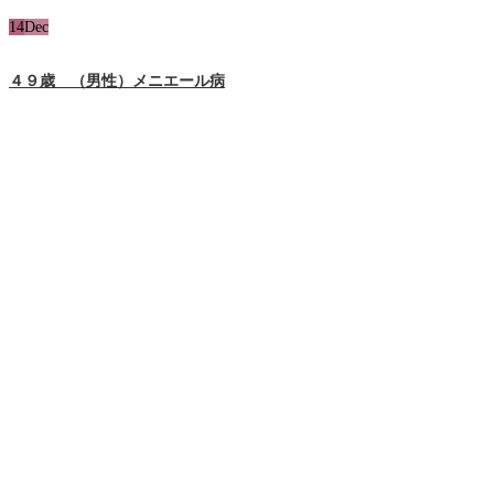
14
Dec
４９歳 （男性）メニエール病