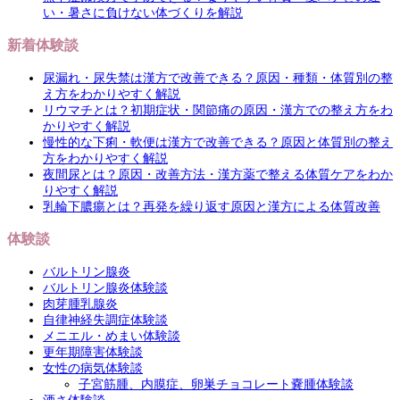
い・暑さに負けない体づくりを解説
新着体験談
尿漏れ・尿失禁は漢方で改善できる？原因・種類・体質別の整
え方をわかりやすく解説
リウマチとは？初期症状・関節痛の原因・漢方での整え方をわ
かりやすく解説
慢性的な下痢・軟便は漢方で改善できる？原因と体質別の整え
方をわかりやすく解説
夜間尿とは？原因・改善方法・漢方薬で整える体質ケアをわか
りやすく解説
乳輪下膿瘍とは？再発を繰り返す原因と漢方による体質改善
体験談
バルトリン腺炎
バルトリン腺炎体験談
肉芽腫乳腺炎
自律神経失調症体験談
メニエル・めまい体験談
更年期障害体験談
女性の病気体験談
子宮筋腫、内膜症、卵巣チョコレート嚢腫体験談