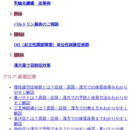
乳輪化膿瘍 改善例
2
Sep
バルトリン腺炎のご相談
19
Apr
OD（起立性調節障害）体位性頻脈症候群
11
Feb
漢方薬で花粉症対策
ブログ-新着記事
慢性疲労症候群とは？症状・原因・漢方での体質改善をわかり
やすく解説
夏バテとは？原因・症状・漢方での予防と改善方法をわかりや
すく解説
三叉神経痛とは？原因・症状・漢方での整え方をわかりやすく
解説
多汗症とは？原因・症状・漢方での体質改善までわかりやすく
解説
熱中症は漢方で予防できる？なりやすい体質・夏バテとの違