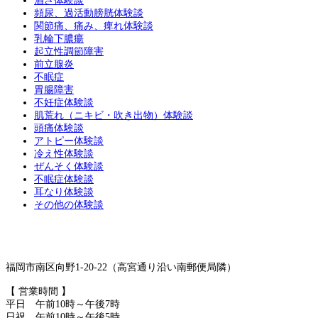
酒さ体験談
頻尿、過活動膀胱体験談
関節痛、痛み、痺れ体験談
乳輪下膿瘍
起立性調節障害
前立腺炎
不眠症
胃腸障害
不妊症体験談
肌荒れ（ニキビ・吹き出物）体験談
頭痛体験談
アトピー体験談
冷え性体験談
ぜんそく体験談
不眠症体験談
耳なり体験談
その他の体験談
福岡市南区向野1-20-22（高宮通り沿い南郵便局隣）
【 営業時間 】
平日 午前10時～午後7時
日祝 午前10時～午後5時