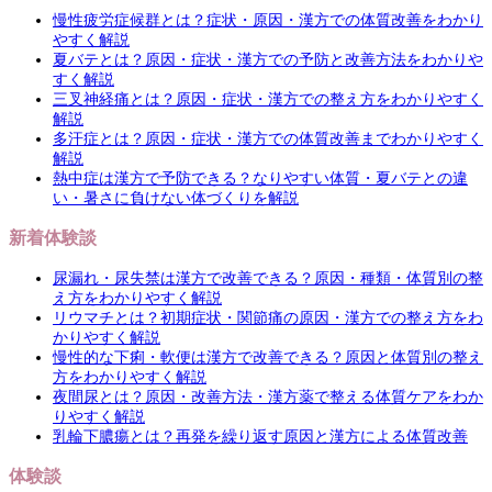
慢性疲労症候群とは？症状・原因・漢方での体質改善をわかり
やすく解説
夏バテとは？原因・症状・漢方での予防と改善方法をわかりや
すく解説
三叉神経痛とは？原因・症状・漢方での整え方をわかりやすく
解説
多汗症とは？原因・症状・漢方での体質改善までわかりやすく
解説
熱中症は漢方で予防できる？なりやすい体質・夏バテとの違
い・暑さに負けない体づくりを解説
新着体験談
尿漏れ・尿失禁は漢方で改善できる？原因・種類・体質別の整
え方をわかりやすく解説
リウマチとは？初期症状・関節痛の原因・漢方での整え方をわ
かりやすく解説
慢性的な下痢・軟便は漢方で改善できる？原因と体質別の整え
方をわかりやすく解説
夜間尿とは？原因・改善方法・漢方薬で整える体質ケアをわか
りやすく解説
乳輪下膿瘍とは？再発を繰り返す原因と漢方による体質改善
体験談