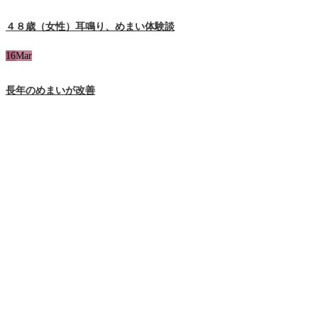
４８歳（女性）耳鳴り、めまい体験談
16
Mar
長年のめまいが改善