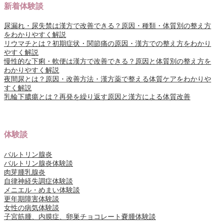
新着体験談
尿漏れ・尿失禁は漢方で改善できる？原因・種類・体質別の整え方
をわかりやすく解説
リウマチとは？初期症状・関節痛の原因・漢方での整え方をわかり
やすく解説
慢性的な下痢・軟便は漢方で改善できる？原因と体質別の整え方を
わかりやすく解説
夜間尿とは？原因・改善方法・漢方薬で整える体質ケアをわかりや
すく解説
乳輪下膿瘍とは？再発を繰り返す原因と漢方による体質改善
体験談
バルトリン腺炎
バルトリン腺炎体験談
肉芽腫乳腺炎
自律神経失調症体験談
メニエル・めまい体験談
更年期障害体験談
女性の病気体験談
子宮筋腫、内膜症、卵巣チョコレート嚢腫体験談