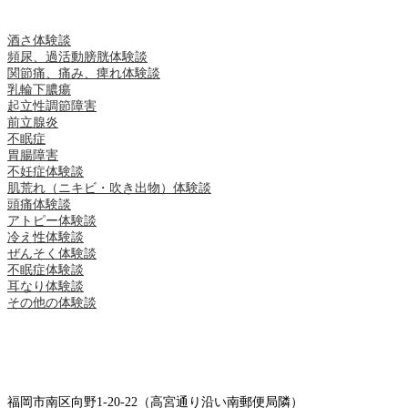
酒さ体験談
頻尿、過活動膀胱体験談
関節痛、痛み、痺れ体験談
乳輪下膿瘍
起立性調節障害
前立腺炎
不眠症
胃腸障害
不妊症体験談
肌荒れ（ニキビ・吹き出物）体験談
頭痛体験談
アトピー体験談
冷え性体験談
ぜんそく体験談
不眠症体験談
耳なり体験談
その他の体験談
福岡市南区向野1-20-22（高宮通り沿い南郵便局隣）