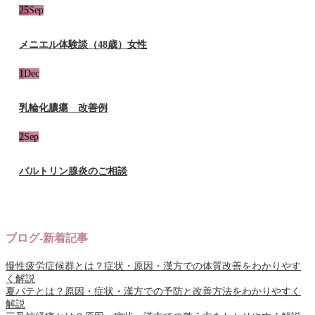
25
Sep
メニエル体験談（48歳）女性
1
Dec
乳輪化膿瘍 改善例
2
Sep
バルトリン腺炎のご相談
ブログ-新着記事
慢性疲労症候群とは？症状・原因・漢方での体質改善をわかりやす
く解説
夏バテとは？原因・症状・漢方での予防と改善方法をわかりやすく
解説