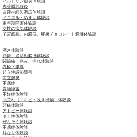
バルトリン腺炎体験談
肉芽腫乳腺炎
自律神経失調症体験談
メニエル・めまい体験談
更年期障害体験談
女性の病気体験談
子宮筋腫、内膜症、卵巣チョコレート嚢腫体験談
酒さ体験談
頻尿、過活動膀胱体験談
関節痛、痛み、痺れ体験談
乳輪下膿瘍
起立性調節障害
前立腺炎
不眠症
胃腸障害
不妊症体験談
肌荒れ（ニキビ・吹き出物）体験談
頭痛体験談
アトピー体験談
冷え性体験談
ぜんそく体験談
不眠症体験談
耳なり体験談