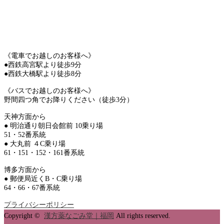
《電車でお越しのお客様へ》
●西鉄高宮駅より徒歩9分
●西鉄大橋駅より徒歩8分
《バスでお越しのお客様へ》
野間四つ角でお降りください（徒歩3分）
天神方面から
● 明治通り朝日会館前 10乗り場
51・52番系統
● 大丸前 ４C乗り場
61・151・152・161番系統
博多方面から
● 郵便局近くB・C乗り場
64・66・67番系統
プライバシーポリシー
Copyright ©
漢方薬なごみ堂｜福岡
All rights reserved.