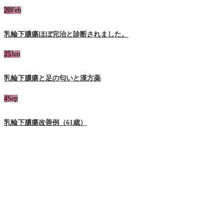
20
Feb
乳輪下膿瘍ほぼ完治と診断されました。
25
Jun
乳輪下膿瘍と足の匂いと漢方薬
4
Sep
乳輪下膿瘍改善例（61歳）