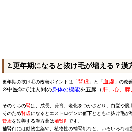
2.更年期になると抜け毛が増える？漢
腎虚
血虚
更年期の抜け毛の改善ポイントは「
」と「
」の改
※中医学では人間の
身体の機能
を五臓（
肝、心、脾
そのうちの
腎
は、成長、発育、老化をつかさどり、白髪や脱
そのため
腎虚
になるとエストロゲンの低下とともに抜け毛が
腎虚
を改善する漢方薬は
補腎剤
です。
補腎剤には動物生薬や、植物性の補腎剤など、いろいろな種