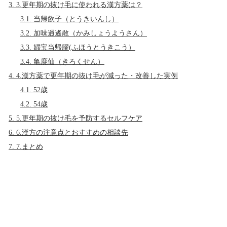
3.
3.更年期の抜け毛に使われる漢方薬は？
3.1.
当帰飲子（とうきいんし）
3.2.
加味逍遙散（かみしょうようさん）
3.3.
婦宝当帰膠(ふほうとうきこう）
3.4.
亀鹿仙（きろくせん）
4.
4.漢方薬で更年期の抜け毛が減った・改善した実例
4.1.
52歳
4.2.
54歳
5.
5.更年期の抜け毛を予防するセルフケア
6.
6.漢方の注意点とおすすめの相談先
7.
7.まとめ