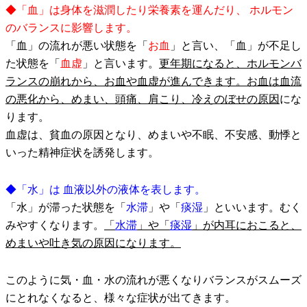
◆「血」は身体を滋潤したり栄養素を運んだり、 ホルモン
のバランスに影響します。
「血」の流れが悪い状態を「
お血
」と言い、「血」が不足し
た状態を「
血虚
」と言います。
更年期になると、ホルモンバ
ランスの崩れから、お血や血虚が進んできます。お血は血流
の悪化から、めまい、頭痛、肩こり、冷えのぼせの原因
にな
ります。
血虚は、貧血の原因となり、めまいや不眠、不安感、動悸と
いった精神症状を誘発します。
◆「水」は 血液以外の液体を表します。
「水」が滞った状態を「
水滞
」や「
痰湿
」といいます。むく
みやすくなります。
「
水滞
」や「
痰湿
」が内耳におこると、
めまいや吐き気の原因になります。
このように気・血・水の流れが悪くなりバランスがスムーズ
にとれなくなると、様々な症状が出てきます。