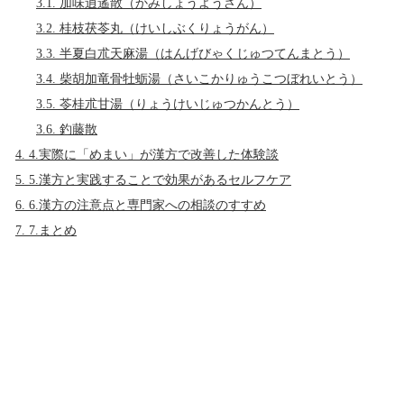
3.1.
加味逍遙散（かみしょうようさん）
3.2.
桂枝茯苓丸（けいしぶくりょうがん）
3.3.
半夏白朮天麻湯（はんげびゃくじゅつてんまとう）
3.4.
柴胡加竜骨牡蛎湯（さいこかりゅうこつぼれいとう）
3.5.
苓桂朮甘湯（りょうけいじゅつかんとう）
3.6.
釣藤散
4.
4.実際に「めまい」が漢方で改善した体験談
5.
5.漢方と実践することで効果があるセルフケア
6.
6.漢方の注意点と専門家への相談のすすめ
7.
7.まとめ