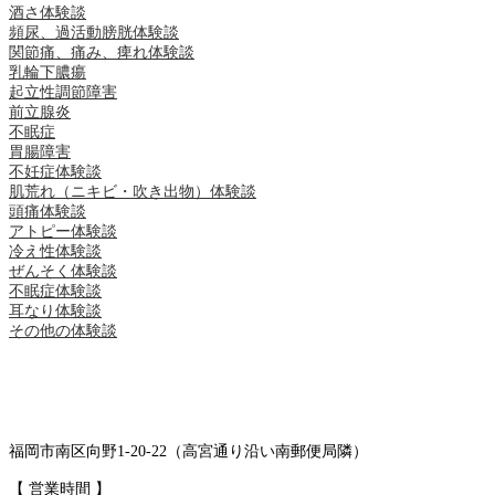
酒さ体験談
頻尿、過活動膀胱体験談
関節痛、痛み、痺れ体験談
乳輪下膿瘍
起立性調節障害
前立腺炎
不眠症
胃腸障害
不妊症体験談
肌荒れ（ニキビ・吹き出物）体験談
頭痛体験談
アトピー体験談
冷え性体験談
ぜんそく体験談
不眠症体験談
耳なり体験談
その他の体験談
福岡市南区向野1-20-22（高宮通り沿い南郵便局隣）
【 営業時間 】