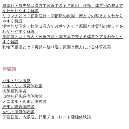
尿漏れ・尿失禁は漢方で改善できる？原因・種類・体質別の整え方
をわかりやすく解説
リウマチとは？初期症状・関節痛の原因・漢方での整え方をわかり
やすく解説
慢性的な下痢・軟便は漢方で改善できる？原因と体質別の整え方を
わかりやすく解説
夜間尿とは？原因・改善方法・漢方薬で整える体質ケアをわかりや
すく解説
乳輪下膿瘍とは？再発を繰り返す原因と漢方による体質改善
体験談
バルトリン腺炎
バルトリン腺炎体験談
肉芽腫乳腺炎
自律神経失調症体験談
メニエル・めまい体験談
更年期障害体験談
女性の病気体験談
子宮筋腫、内膜症、卵巣チョコレート嚢腫体験談