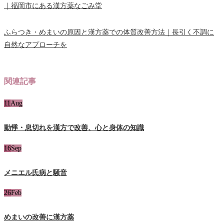
｜福岡市にある漢方薬なごみ堂
ふらつき・めまいの原因と漢方薬での体質改善方法｜長引く不調に
自然なアプローチを
関連記事
11
Aug
動悸・息切れを漢方で改善、心と身体の知識
16
Sep
メニエル氏病と騒音
26
Feb
めまいの改善に漢方薬