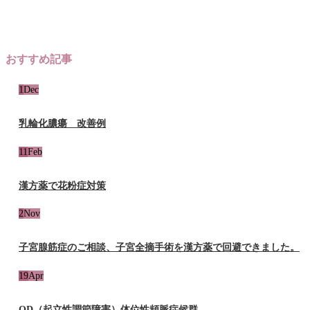
おすすめ記事
1
Dec
乳輪化膿瘍 改善例
11
Feb
漢方薬で花粉症対策
2
Nov
子宮腺筋症のご相談、子宮全摘手術を漢方薬で回避できました。
19
Apr
OD（起立性調節障害）体位性頻脈症候群