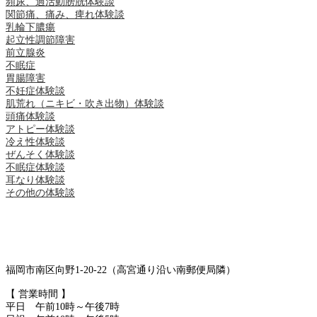
頻尿、過活動膀胱体験談
関節痛、痛み、痺れ体験談
乳輪下膿瘍
起立性調節障害
前立腺炎
不眠症
胃腸障害
不妊症体験談
肌荒れ（ニキビ・吹き出物）体験談
頭痛体験談
アトピー体験談
冷え性体験談
ぜんそく体験談
不眠症体験談
耳なり体験談
その他の体験談
福岡市南区向野1-20-22（高宮通り沿い南郵便局隣）
【 営業時間 】
平日 午前10時～午後7時