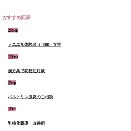
おすすめ記事
25
Sep
メニエル体験談（48歳）女性
11
Feb
漢方薬で花粉症対策
2
Sep
バルトリン腺炎のご相談
1
Dec
乳輪化膿瘍 改善例