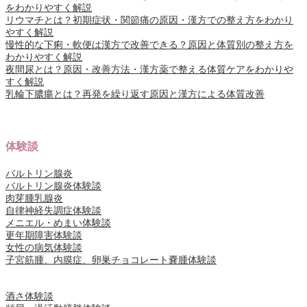
をわかりやすく解説
リウマチとは？初期症状・関節痛の原因・漢方での整え方をわかり
やすく解説
慢性的な下痢・軟便は漢方で改善できる？原因と体質別の整え方を
わかりやすく解説
夜間尿とは？原因・改善方法・漢方薬で整える体質ケアをわかりや
すく解説
乳輪下膿瘍とは？再発を繰り返す原因と漢方による体質改善
体験談
バルトリン腺炎
バルトリン腺炎体験談
肉芽腫乳腺炎
自律神経失調症体験談
メニエル・めまい体験談
更年期障害体験談
女性の病気体験談
子宮筋腫、内膜症、卵巣チョコレート嚢腫体験談
酒さ体験談