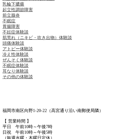
乳輪下膿瘍
起立性調節障害
前立腺炎
不眠症
胃腸障害
不妊症体験談
肌荒れ（ニキビ・吹き出物）体験談
頭痛体験談
アトピー体験談
冷え性体験談
ぜんそく体験談
不眠症体験談
耳なり体験談
その他の体験談
福岡市南区向野1-20-22（高宮通り沿い南郵便局隣）
【 営業時間 】
平日 午前10時～午後7時
日祝 午前10時～午後5時
（毎週水曜・木曜日定休）