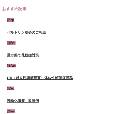
おすすめ記事
2
Sep
バルトリン腺炎のご相談
11
Feb
漢方薬で花粉症対策
19
Apr
OD（起立性調節障害）体位性頻脈症候群
1
Dec
乳輪化膿瘍 改善例
2
Nov