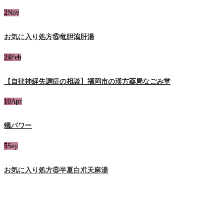
2
Nov
お気に入り処方⑮竜胆瀉肝湯
24
Feb
【自律神経失調症の相談】福岡市の漢方薬局なごみ堂
10
Apr
蟻パワー
5
Sep
お気に入り処方⑧半夏白朮天麻湯