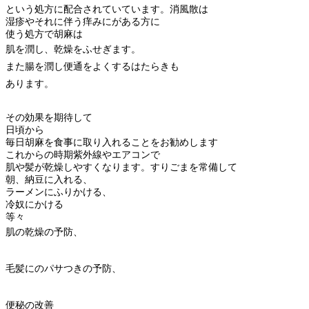
という処方に配合されていています。消風散は
湿疹やそれに伴う痒みにがある方に
使う処方で胡麻は
肌を潤し、乾燥をふせぎます。
また腸を潤し便通をよくするはたらきも
あります。
その効果を期待して
日頃から
毎日胡麻を食事に取り入れることをお勧めします
これからの時期紫外線やエアコンで
肌や髪が乾燥しやすくなります。すりごまを常備して
朝、納豆に入れる、
ラーメンにふりかける、
冷奴にかける
等々
肌の乾燥の予防、
毛髪にのパサつきの予防、
便秘の改善