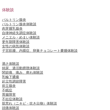
体験談
バルトリン腺炎
バルトリン腺炎体験談
肉芽腫乳腺炎
自律神経失調症体験談
メニエル・めまい体験談
更年期障害体験談
女性の病気体験談
子宮筋腫、内膜症、卵巣チョコレート嚢腫体験談
酒さ体験談
頻尿、過活動膀胱体験談
関節痛、痛み、痺れ体験談
乳輪下膿瘍
起立性調節障害
前立腺炎
不眠症
胃腸障害
不妊症体験談
肌荒れ（ニキビ・吹き出物）体験談
頭痛体験談