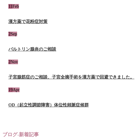
11
Feb
漢方薬で花粉症対策
2
Sep
バルトリン腺炎のご相談
2
Nov
子宮腺筋症のご相談、子宮全摘手術を漢方薬で回避できました。
19
Apr
OD（起立性調節障害）体位性頻脈症候群
ブログ-新着記事