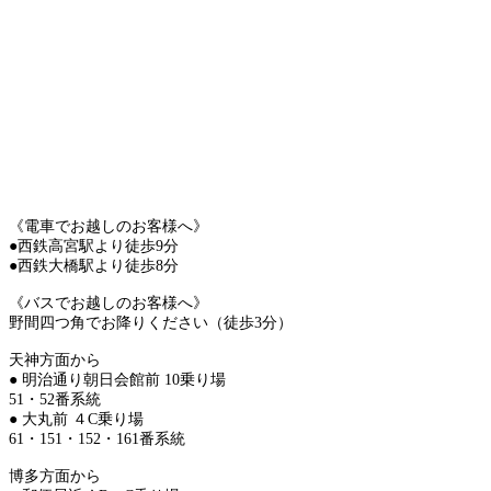
《電車でお越しのお客様へ》
●西鉄高宮駅より徒歩9分
●西鉄大橋駅より徒歩8分
《バスでお越しのお客様へ》
野間四つ角でお降りください（徒歩3分）
天神方面から
● 明治通り朝日会館前 10乗り場
51・52番系統
● 大丸前 ４C乗り場
61・151・152・161番系統
博多方面から