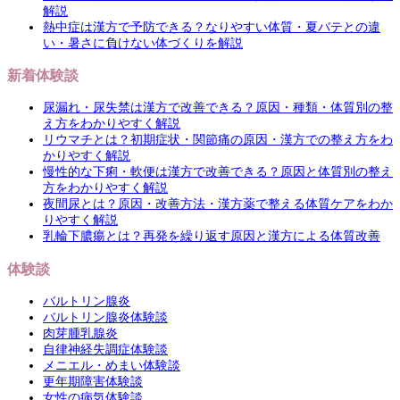
解説
熱中症は漢方で予防できる？なりやすい体質・夏バテとの違
い・暑さに負けない体づくりを解説
新着体験談
尿漏れ・尿失禁は漢方で改善できる？原因・種類・体質別の整
え方をわかりやすく解説
リウマチとは？初期症状・関節痛の原因・漢方での整え方をわ
かりやすく解説
慢性的な下痢・軟便は漢方で改善できる？原因と体質別の整え
方をわかりやすく解説
夜間尿とは？原因・改善方法・漢方薬で整える体質ケアをわか
りやすく解説
乳輪下膿瘍とは？再発を繰り返す原因と漢方による体質改善
体験談
バルトリン腺炎
バルトリン腺炎体験談
肉芽腫乳腺炎
自律神経失調症体験談
メニエル・めまい体験談
更年期障害体験談
女性の病気体験談