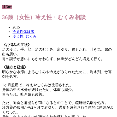
11
Nov
36歳（女性）冷え性・むくみ相談
2015
冷え性体験談
冷え性
,
むくみ
《お悩みの症状》
足の冷え、手、顔、足のむくみ、肩凝り、胃もたれ、吐き気。尿の
出も悪い。
胃の調子が悪いにもかかわらず、体重がどんどん増えて行く。
《処方と経過》
明らかな水滞によるむくみや冷えがみられたために、利水剤、散寒
剤を処方。
1ヶ月服用で、冷えやむくみは改善された。
身体の中の水分が抜けたため、体重も減少。
胃もたれ、吐き気も改善。
ただ、過食と肩凝りが気になるとのことで、疏肝理気剤を処方。
漢方薬の服用から2ヶ月で肩凝り、過食も改善され全体的に体調がよ
くなった。
身体にたまったものが排出された感じとの事でした。