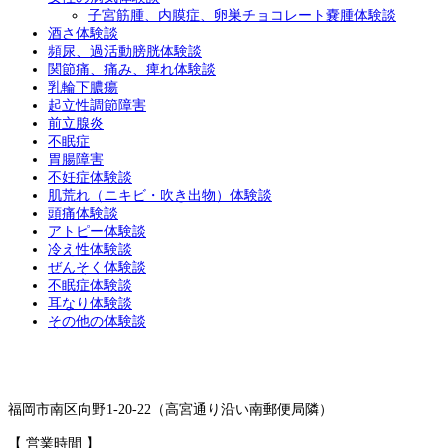
子宮筋腫、内膜症、卵巣チョコレート嚢腫体験談
酒さ体験談
頻尿、過活動膀胱体験談
関節痛、痛み、痺れ体験談
乳輪下膿瘍
起立性調節障害
前立腺炎
不眠症
胃腸障害
不妊症体験談
肌荒れ（ニキビ・吹き出物）体験談
頭痛体験談
アトピー体験談
冷え性体験談
ぜんそく体験談
不眠症体験談
耳なり体験談
その他の体験談
福岡市南区向野1-20-22（高宮通り沿い南郵便局隣）
【 営業時間 】