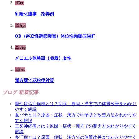
1
Dec
乳輪化膿瘍 改善例
19
Apr
OD（起立性調節障害）体位性頻脈症候群
25
Sep
メニエル体験談（48歳）女性
11
Feb
漢方薬で花粉症対策
ブログ-新着記事
慢性疲労症候群とは？症状・原因・漢方での体質改善をわかり
やすく解説
夏バテとは？原因・症状・漢方での予防と改善方法をわかりや
すく解説
三叉神経痛とは？原因・症状・漢方での整え方をわかりやすく
解説
多汗症とは？原因・症状・漢方での体質改善までわかりやすく