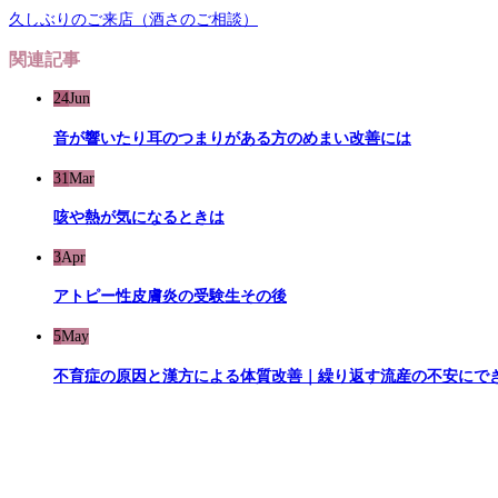
久しぶりのご来店（酒さのご相談）
関連記事
24
Jun
音が響いたり耳のつまりがある方のめまい改善には
31
Mar
咳や熱が気になるときは
3
Apr
アトピー性皮膚炎の受験生その後
5
May
不育症の原因と漢方による体質改善｜繰り返す流産の不安にで