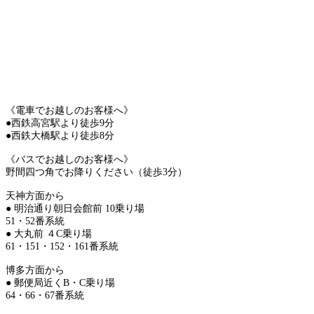
《電車でお越しのお客様へ》
●西鉄高宮駅より徒歩9分
●西鉄大橋駅より徒歩8分
《バスでお越しのお客様へ》
野間四つ角でお降りください（徒歩3分）
天神方面から
● 明治通り朝日会館前 10乗り場
51・52番系統
● 大丸前 ４C乗り場
61・151・152・161番系統
博多方面から
● 郵便局近くB・C乗り場
64・66・67番系統