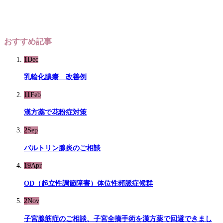
おすすめ記事
1
Dec
乳輪化膿瘍 改善例
11
Feb
漢方薬で花粉症対策
2
Sep
バルトリン腺炎のご相談
19
Apr
OD（起立性調節障害）体位性頻脈症候群
2
Nov
子宮腺筋症のご相談、子宮全摘手術を漢方薬で回避できまし