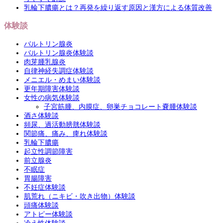
乳輪下膿瘍とは？再発を繰り返す原因と漢方による体質改善
体験談
バルトリン腺炎
バルトリン腺炎体験談
肉芽腫乳腺炎
自律神経失調症体験談
メニエル・めまい体験談
更年期障害体験談
女性の病気体験談
子宮筋腫、内膜症、卵巣チョコレート嚢腫体験談
酒さ体験談
頻尿、過活動膀胱体験談
関節痛、痛み、痺れ体験談
乳輪下膿瘍
起立性調節障害
前立腺炎
不眠症
胃腸障害
不妊症体験談
肌荒れ（ニキビ・吹き出物）体験談
頭痛体験談
アトピー体験談