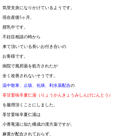
気管支炎になりかけているようです。
現在産後5ヶ月、
授乳中です。
不妊症相談の時から
来て頂いている長いお付き合いの
お客様です。
病院で風邪薬を処方されたが
全く改善されないそうです。
温中散寒、止咳、化痰、利水薬配合
の
苓甘姜味辛夏仁湯（りょうかんきょうみしんげにんとう）
を服用頂くことにしました。
苓甘姜味辛夏仁湯は
小青竜湯に似た構成の漢方薬ですが、
麻黄が配合されておらず、