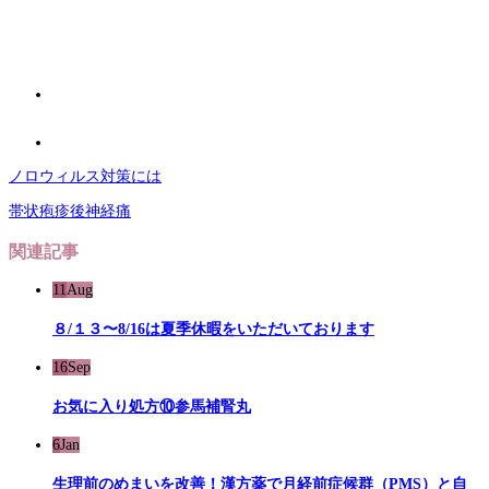
ノロウィルス対策には
帯状疱疹後神経痛
関連記事
11
Aug
８/１３〜8/16は夏季休暇をいただいております
16
Sep
お気に入り処方⑩参馬補腎丸
6
Jan
生理前のめまいを改善！漢方薬で月経前症候群（PMS）と自