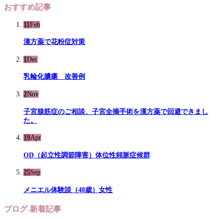
おすすめ記事
11
Feb
漢方薬で花粉症対策
1
Dec
乳輪化膿瘍 改善例
2
Nov
子宮腺筋症のご相談、子宮全摘手術を漢方薬で回避できまし
た。
19
Apr
OD（起立性調節障害）体位性頻脈症候群
25
Sep
メニエル体験談（48歳）女性
ブログ-新着記事