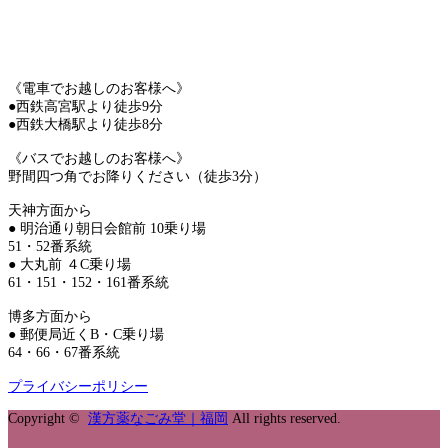
《電車でお越しのお客様へ》
●西鉄高宮駅より徒歩9分
●西鉄大橋駅より徒歩8分
《バスでお越しのお客様へ》
野間四つ角でお降りください（徒歩3分）
天神方面から
● 明治通り朝日会館前 10乗り場
51・52番系統
● 大丸前 ４C乗り場
61・151・152・161番系統
博多方面から
● 郵便局近くB・C乗り場
64・66・67番系統
プライバシーポリシー
Copyright ©
漢方薬なごみ堂｜福岡
All rights reserved.