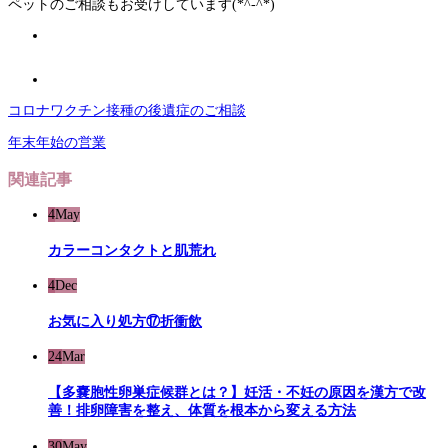
ペットのご相談もお受けしています(*^-^*)
コロナワクチン接種の後遺症のご相談
年末年始の営業
関連記事
4
May
カラーコンタクトと肌荒れ
4
Dec
お気に入り処方⑰折衝飲
24
Mar
【多嚢胞性卵巣症候群とは？】妊活・不妊の原因を漢方で改
善！排卵障害を整え、体質を根本から変える方法
30
May