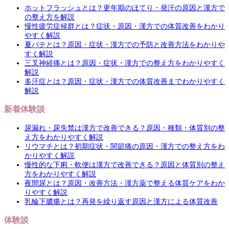
ホットフラッシュとは？更年期のほてり・発汗の原因と漢方で
の整え方を解説
慢性疲労症候群とは？症状・原因・漢方での体質改善をわかり
やすく解説
夏バテとは？原因・症状・漢方での予防と改善方法をわかりや
すく解説
三叉神経痛とは？原因・症状・漢方での整え方をわかりやすく
解説
多汗症とは？原因・症状・漢方での体質改善までわかりやすく
解説
新着体験談
尿漏れ・尿失禁は漢方で改善できる？原因・種類・体質別の整
え方をわかりやすく解説
リウマチとは？初期症状・関節痛の原因・漢方での整え方をわ
かりやすく解説
慢性的な下痢・軟便は漢方で改善できる？原因と体質別の整え
方をわかりやすく解説
夜間尿とは？原因・改善方法・漢方薬で整える体質ケアをわか
りやすく解説
乳輪下膿瘍とは？再発を繰り返す原因と漢方による体質改善
体験談