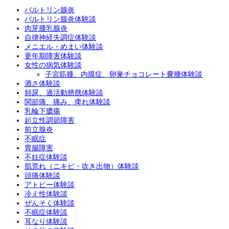
バルトリン腺炎
バルトリン腺炎体験談
肉芽腫乳腺炎
自律神経失調症体験談
メニエル・めまい体験談
更年期障害体験談
女性の病気体験談
子宮筋腫、内膜症、卵巣チョコレート嚢腫体験談
酒さ体験談
頻尿、過活動膀胱体験談
関節痛、痛み、痺れ体験談
乳輪下膿瘍
起立性調節障害
前立腺炎
不眠症
胃腸障害
不妊症体験談
肌荒れ（ニキビ・吹き出物）体験談
頭痛体験談
アトピー体験談
冷え性体験談
ぜんそく体験談
不眠症体験談
耳なり体験談