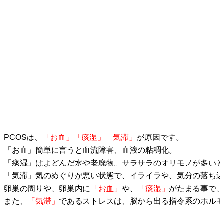
PCOSは、
「お血」「痰湿」「気滞」
が原因です。
「お血」簡単に言うと血流障害、血液の粘稠化。
「痰湿」はよどんだ水や老廃物。サラサラのオリモノが多い
「気滞」気のめぐりが悪い状態で、イライラや、気分の落ち
卵巣の周りや、卵巣内に
「お血」
や、
「痰湿」
がたまる事で
また、
「気滞」
であるストレスは、脳から出る指令系のホルモ