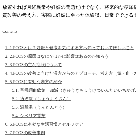
放置すれば月経異常や妊娠の問題だけでなく、将来的な糖尿
質改善の考え方、実際に妊娠に至った体験談、日常でできる
Contents
1.
1.PCOSとは？妊娠と健康を気にする方へ知っておいてほしいこと
2.
2.PCOSの原因はなに？ほかに影響はあるのか知ろう
3.
3.PCOSの主な症状について
4.
4.PCOSの改善に向けた漢方からのアプローチ、考え方（気・血・
5.
5.PCOSに有効な漢方の紹介
5.1.
芎帰調血飲第一加減（きゅうきちょうけついんだいいちかげ
5.2.
逍遙散（しょうようさん）
5.3.
温胆湯（うんたんとう）
5.4.
シベリア霊芝
6.
6.PCOSに有効な生活習慣とセルフケア
7.
7.PCOSの改善事例