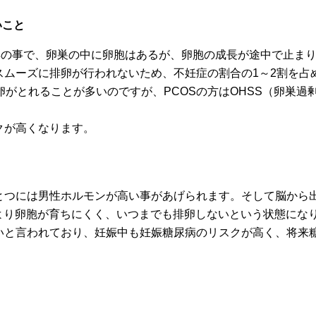
いこと
は多嚢胞性卵巣症候群の事で、卵巣の中に卵胞はあるが、卵胞の成長が途
スムーズに排卵が行われないため、不妊症の割合の1～2割を占
がとれることが多いのですが、PCOSの方はOHSS（卵巣過
クが高くなります。
つには男性ホルモンが高い事があげられます。そして脳から出るホ
れにより卵胞が育ちにくく、いつまでも排卵しないという状態にな
多いと言われており、妊娠中も妊娠糖尿病のリスクが高く、将来