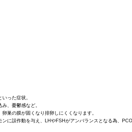
といった症状。
込み、憂鬱感など。
、卵巣の膜が固くなり排卵しにくくなります。
ンに誤作動を与え、LHやFSHがアンバランスとなる為、PC