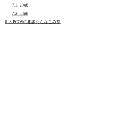
7.1.
29歳
7.2.
28歳
8.
8.PCOSの相談ならなごみ堂