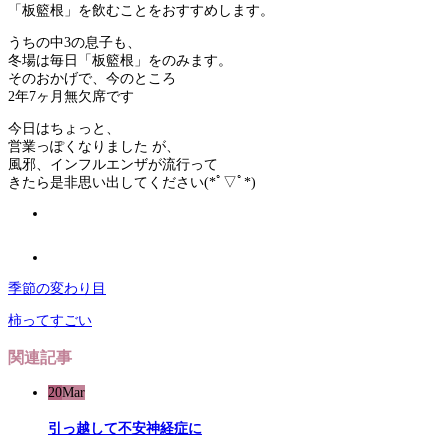
「板籃根」を飲むことをおすすめします。
うちの中3の息子も、
冬場は毎日「板籃根」をのみます。
そのおかげで、今のところ
2年7ヶ月無欠席です
今日はちょっと、
営業っぽくなりました が、
風邪、インフルエンザが流行って
きたら是非思い出してください(*ﾟ▽ﾟ*)
季節の変わり目
柿ってすごい
関連記事
20
Mar
引っ越して不安神経症に