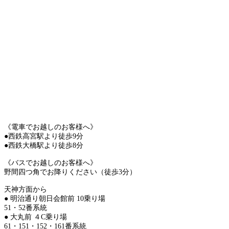
《電車でお越しのお客様へ》
●西鉄高宮駅より徒歩9分
●西鉄大橋駅より徒歩8分
《バスでお越しのお客様へ》
野間四つ角でお降りください（徒歩3分）
天神方面から
● 明治通り朝日会館前 10乗り場
51・52番系統
● 大丸前 ４C乗り場
61・151・152・161番系統