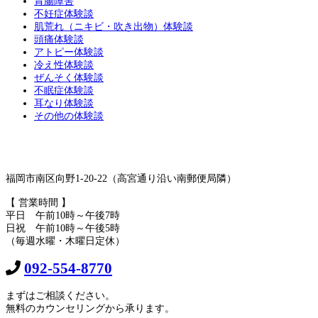
胃腸障害
不妊症体験談
肌荒れ（ニキビ・吹き出物）体験談
頭痛体験談
アトピー体験談
冷え性体験談
ぜんそく体験談
不眠症体験談
耳なり体験談
その他の体験談
福岡市南区向野1-20-22（高宮通り沿い南郵便局隣）
【 営業時間 】
平日 午前10時～午後7時
日祝 午前10時～午後5時
（毎週水曜・木曜日定休）
092-554-8770
まずはご相談ください。
無料のカウンセリングから承ります。