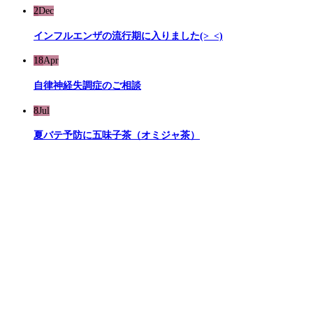
2
Dec
インフルエンザの流行期に入りました(>_<)
18
Apr
自律神経失調症のご相談
8
Jul
夏バテ予防に五味子茶（オミジャ茶）