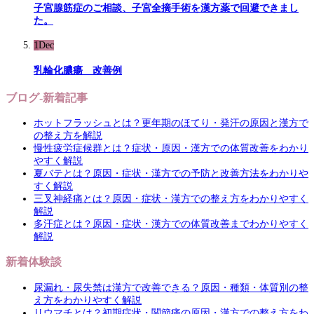
子宮腺筋症のご相談、子宮全摘手術を漢方薬で回避できまし
た。
1
Dec
乳輪化膿瘍 改善例
ブログ-新着記事
ホットフラッシュとは？更年期のほてり・発汗の原因と漢方で
の整え方を解説
慢性疲労症候群とは？症状・原因・漢方での体質改善をわかり
やすく解説
夏バテとは？原因・症状・漢方での予防と改善方法をわかりや
すく解説
三叉神経痛とは？原因・症状・漢方での整え方をわかりやすく
解説
多汗症とは？原因・症状・漢方での体質改善までわかりやすく
解説
新着体験談
尿漏れ・尿失禁は漢方で改善できる？原因・種類・体質別の整
え方をわかりやすく解説
リウマチとは？初期症状・関節痛の原因・漢方での整え方をわ