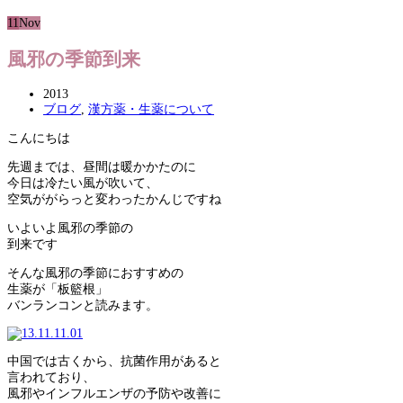
11
Nov
風邪の季節到来
2013
ブログ
,
漢方薬・生薬について
こんにちは
先週までは、昼間は暖かかたのに
今日は冷たい風が吹いて、
空気ががらっと変わったかんじですね
いよいよ風邪の季節の
到来です
そんな風邪の季節におすすめの
生薬が「板籃根」
バンランコンと読みます。
中国では古くから、抗菌作用があると
言われており、
風邪やインフルエンザの予防や改善に