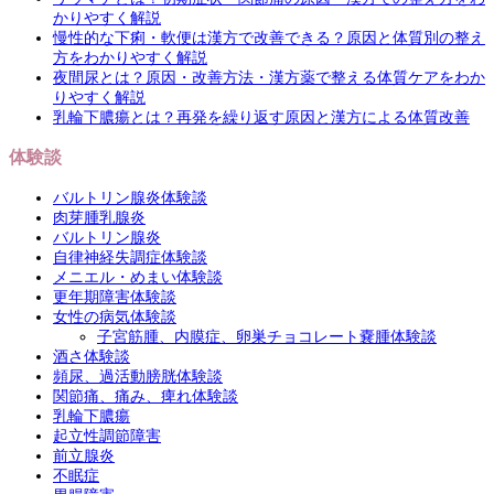
かりやすく解説
慢性的な下痢・軟便は漢方で改善できる？原因と体質別の整え
方をわかりやすく解説
夜間尿とは？原因・改善方法・漢方薬で整える体質ケアをわか
りやすく解説
乳輪下膿瘍とは？再発を繰り返す原因と漢方による体質改善
体験談
バルトリン腺炎体験談
肉芽腫乳腺炎
バルトリン腺炎
自律神経失調症体験談
メニエル・めまい体験談
更年期障害体験談
女性の病気体験談
子宮筋腫、内膜症、卵巣チョコレート嚢腫体験談
酒さ体験談
頻尿、過活動膀胱体験談
関節痛、痛み、痺れ体験談
乳輪下膿瘍
起立性調節障害
前立腺炎
不眠症