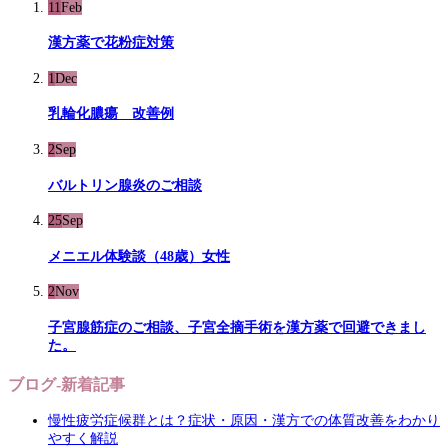
11
Feb
漢方薬で花粉症対策
1
Dec
乳輪化膿瘍 改善例
2
Sep
バルトリン腺炎のご相談
25
Sep
メニエル体験談（48歳）女性
2
Nov
子宮腺筋症のご相談、子宮全摘手術を漢方薬で回避できまし
た。
ブログ-新着記事
慢性疲労症候群とは？症状・原因・漢方での体質改善をわかり
やすく解説