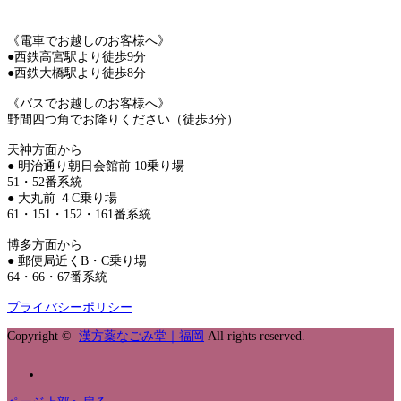
《電車でお越しのお客様へ》
●西鉄高宮駅より徒歩9分
●西鉄大橋駅より徒歩8分
《バスでお越しのお客様へ》
野間四つ角でお降りください（徒歩3分）
天神方面から
● 明治通り朝日会館前 10乗り場
51・52番系統
● 大丸前 ４C乗り場
61・151・152・161番系統
博多方面から
● 郵便局近くB・C乗り場
64・66・67番系統
プライバシーポリシー
Copyright ©
漢方薬なごみ堂｜福岡
All rights reserved.