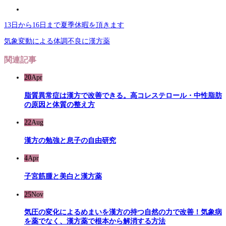
13日から16日まで夏季休暇を頂きます
気象変動による体調不良に漢方薬
関連記事
20
Apr
脂質異常症は漢方で改善できる。高コレステロール・中性脂肪
の原因と体質の整え方
22
Aug
漢方の勉強と息子の自由研究
4
Apr
子宮筋腫と美白と漢方薬
25
Nov
気圧の変化によるめまいを漢方の持つ自然の力で改善！気象病
を薬でなく、漢方薬で根本から解消する方法