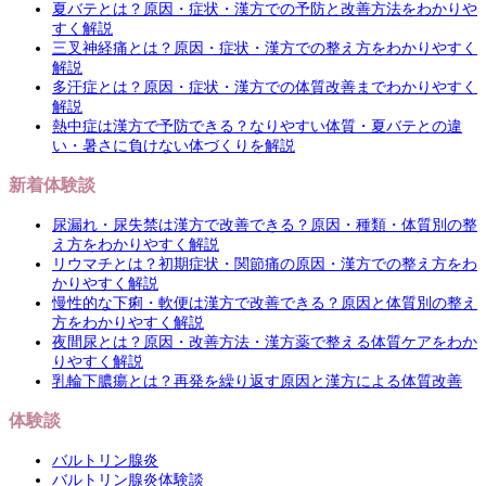
夏バテとは？原因・症状・漢方での予防と改善方法をわかりや
すく解説
三叉神経痛とは？原因・症状・漢方での整え方をわかりやすく
解説
多汗症とは？原因・症状・漢方での体質改善までわかりやすく
解説
熱中症は漢方で予防できる？なりやすい体質・夏バテとの違
い・暑さに負けない体づくりを解説
新着体験談
尿漏れ・尿失禁は漢方で改善できる？原因・種類・体質別の整
え方をわかりやすく解説
リウマチとは？初期症状・関節痛の原因・漢方での整え方をわ
かりやすく解説
慢性的な下痢・軟便は漢方で改善できる？原因と体質別の整え
方をわかりやすく解説
夜間尿とは？原因・改善方法・漢方薬で整える体質ケアをわか
りやすく解説
乳輪下膿瘍とは？再発を繰り返す原因と漢方による体質改善
体験談
バルトリン腺炎
バルトリン腺炎体験談