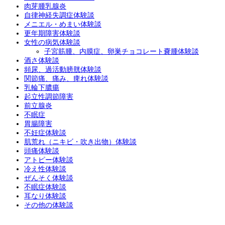
肉芽腫乳腺炎
自律神経失調症体験談
メニエル・めまい体験談
更年期障害体験談
女性の病気体験談
子宮筋腫、内膜症、卵巣チョコレート嚢腫体験談
酒さ体験談
頻尿、過活動膀胱体験談
関節痛、痛み、痺れ体験談
乳輪下膿瘍
起立性調節障害
前立腺炎
不眠症
胃腸障害
不妊症体験談
肌荒れ（ニキビ・吹き出物）体験談
頭痛体験談
アトピー体験談
冷え性体験談
ぜんそく体験談
不眠症体験談
耳なり体験談
その他の体験談