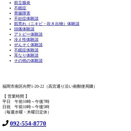
前立腺炎
不眠症
胃腸障害
不妊症体験談
肌荒れ（ニキビ・吹き出物）体験談
頭痛体験談
アトピー体験談
冷え性体験談
ぜんそく体験談
不眠症体験談
耳なり体験談
その他の体験談
福岡市南区向野1-20-22（高宮通り沿い南郵便局隣）
【 営業時間 】
平日 午前10時～午後7時
日祝 午前10時～午後5時
（毎週水曜・木曜日定休）
092-554-8770