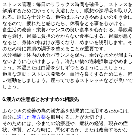
ストレス管理：毎日のリラックス時間を確保し、ストレスを
解消するためにゆっくり入浴したり、瞑想や深呼吸を取り入
れる。睡眠を十分とる。過労はふらつきやめまいの引き金に
なるので、疲れたと感じたら、休養をとる事を心がける。
食生活の改善：栄養バランスの良い食事を心がける。暴飲暴
食を避け、胃腸に負担のかからない食事にする。胃腸が悪く
なると、身体の水はけが悪くなり、めまいを誘引します。そ
のため特に胃腸の調子を整えることが重要です。
水分補給：体内の水分バランスを保ち、余分な水分が溜まら
ないように心がけましょう。冷たい物の過剰摂取はやめまし
ょう。常温または白湯を少しずつとるようにしましょう。
適度な運動：ストレス発散や、血行を良くするためにも、軽
い運動をしましょう。座ってできるストレッチなどが良いで
しょう。
6.漢方の注意点とおすすめの相談先
ふらつきの改善の為の漢方薬を効果的に服用するためには、
自分に
適した漢方薬
を服用することが大切です。
そのためには、今までの治療歴や、症状の経過、現在の症
状、体質、どんな時に、悪化するか、または改善するかな