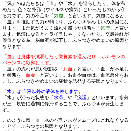
「気」のはたらきは「血」や「水」 を巡らしたり、体を温
めたり 色々な外邪（ウイルスや病気）といったものから守
る力です。気の不足を「
気虚
」と言います。気虚になると、
「血」を推動する力が弱まり、ふらつきやめまいの原因にな
ります。また気がうまく流れず滞った様態を「
気滞
」と言い
ます。気滞になるとイライラしやすくなったり、交感神経が
優位となる為、脳血流が低下し、ふらつきやめまいの原因と
なります。
「血」は身体を滋潤したり栄養素を運んだり、 ホルモンの
バランスに影響します。
「血」の流れが悪い状態を「
お血
」と言い、「血」が不足し
た状態を「
血虚
」と言います。お血や血虚は、血流悪化をお
こし、ふらつきやめまいの症状を誘発する要因となります。
「水」は 血液以外の液体を表します。
「水」が滞った状態を「
水滞
」や「
痰湿
」といいます。水分
が三半規管に過剰に停滞することで、ふらつきが発生しま
す。
このように気・血・水のバランスがスムーズにとれなくなる
ことで、ふらつきの原因となります。