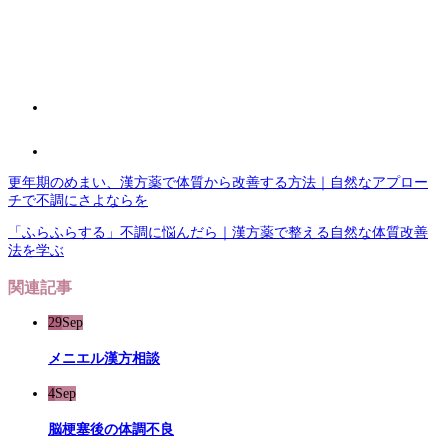
更年期のめまい、漢方薬で体質から改善する方法｜自然なアプロー
チで不調にさよならを
「ふらふらする」不調に悩んだら｜漢方薬で整える自然な体質改善
法を学ぶ
関連記事
29
Sep
メニエル漢方相談
4
Sep
脳梗塞後の体調不良