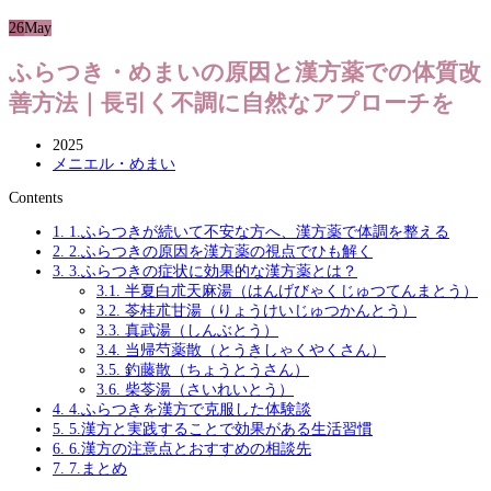
26
May
ふらつき・めまいの原因と漢方薬での体質改
善方法｜長引く不調に自然なアプローチを
2025
メニエル・めまい
Contents
1.
1.ふらつきが続いて不安な方へ、漢方薬で体調を整える
2.
2.ふらつきの原因を漢方薬の視点でひも解く
3.
3.ふらつきの症状に効果的な漢方薬とは？
3.1.
半夏白朮天麻湯（はんげびゃくじゅつてんまとう）
3.2.
苓桂朮甘湯（りょうけいじゅつかんとう）
3.3.
真武湯（しんぶとう）
3.4.
当帰芍薬散（とうきしゃくやくさん）
3.5.
釣藤散（ちょうとうさん）
3.6.
柴苓湯（さいれいとう）
4.
4.ふらつきを漢方で克服した体験談
5.
5.漢方と実践することで効果がある生活習慣
6.
6.漢方の注意点とおすすめの相談先
7.
7.まとめ