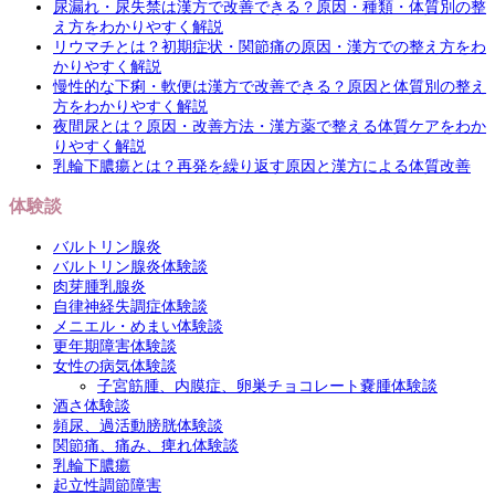
尿漏れ・尿失禁は漢方で改善できる？原因・種類・体質別の整
え方をわかりやすく解説
リウマチとは？初期症状・関節痛の原因・漢方での整え方をわ
かりやすく解説
慢性的な下痢・軟便は漢方で改善できる？原因と体質別の整え
方をわかりやすく解説
夜間尿とは？原因・改善方法・漢方薬で整える体質ケアをわか
りやすく解説
乳輪下膿瘍とは？再発を繰り返す原因と漢方による体質改善
体験談
バルトリン腺炎
バルトリン腺炎体験談
肉芽腫乳腺炎
自律神経失調症体験談
メニエル・めまい体験談
更年期障害体験談
女性の病気体験談
子宮筋腫、内膜症、卵巣チョコレート嚢腫体験談
酒さ体験談
頻尿、過活動膀胱体験談
関節痛、痛み、痺れ体験談
乳輪下膿瘍
起立性調節障害