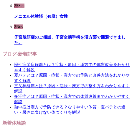
25
Sep
メニエル体験談（48歳）女性
2
Nov
子宮腺筋症のご相談、子宮全摘手術を漢方薬で回避できまし
た。
ブログ-新着記事
慢性疲労症候群とは？症状・原因・漢方での体質改善をわかり
やすく解説
夏バテとは？原因・症状・漢方での予防と改善方法をわかりや
すく解説
三叉神経痛とは？原因・症状・漢方での整え方をわかりやすく
解説
多汗症とは？原因・症状・漢方での体質改善までわかりやすく
解説
熱中症は漢方で予防できる？なりやすい体質・夏バテとの違
い・暑さに負けない体づくりを解説
新着体験談