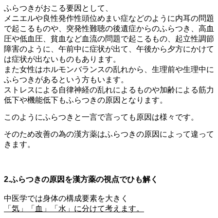
ふらつきがおこる要因として、
メニエルや良性発作性頭位めまい症などのように内耳の問題
で起こるものや、
突発性難聴の後遺症からのふらつき、
高血
圧や低血圧、貧血など血流の問題で起こるもの、
起立性調節
障害のように、午前中に症状が出て、午後から夕方にかけて
は症状が出ないものもあります。
また女性はホルモンバランスの乱れから、生理前や生理中に
ふらつきがあるという方もいます。
ストレスによる自律神経の乱れによるものや加齢による筋力
低下や機能低下もふらつきの原因となります。
このようにふらつきと一言で言っても原因は様々です。
そのため改善の為の漢方薬はふらつきの原因によって違って
きます。
2.ふらつきの原因を漢方薬の視点でひも解く
中医学では身体の構成要素を大きく
「気」「血」「水」に分けて考えます。