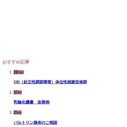
おすすめ記事
19
Apr
OD（起立性調節障害）体位性頻脈症候群
1
Dec
乳輪化膿瘍 改善例
2
Sep
バルトリン腺炎のご相談