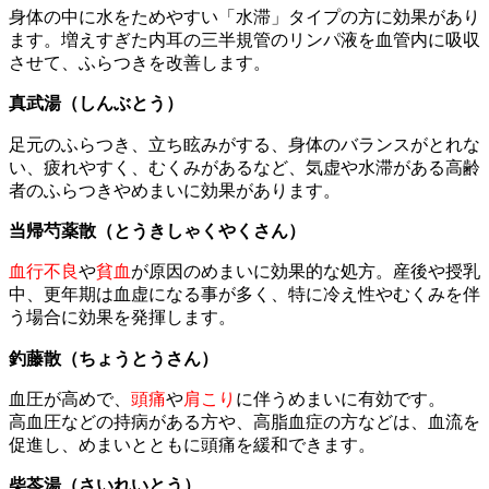
身体の中に水をためやすい「水滞」タイプの方に効果があり
ます。増えすぎた内耳の三半規管のリンパ液を血管内に吸収
させて、ふらつきを改善します。
真武湯（しんぶとう）
足元のふらつき、立ち眩みがする、身体のバランスがとれな
い、疲れやすく、むくみがあるなど、気虚や水滞がある高齢
者のふらつきやめまいに効果があります。
当帰芍薬散（とうきしゃくやくさん）
血行不良
や
貧血
が原因のめまいに効果的な処方。産後や授乳
中、更年期は血虚になる事が多く、特に冷え性やむくみを伴
う場合に効果を発揮します。
釣藤散（ちょうとうさん）
血圧が高めで、
頭痛
や
肩こり
に伴うめまいに有効です。
高血圧などの持病がある方や、高脂血症の方などは、血流を
促進し、めまいとともに頭痛を緩和できます。
柴苓湯（さいれいとう）