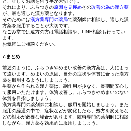
ど、詳しくお話を伺う事が大切です。
それにより、ふらつきの
原因を見極め
その
改善の為の漢方薬
が、最も適した漢方薬となります。
そのためには
漢方薬専門の薬局
で薬剤師に相談し、適した漢
方薬を服用することが大切です。
なごみ堂では遠方の方は電話相談や、LINE相談も行ってい
ます。
お気軽にご相談ください。
7.まとめ
前述のように、ふらつきやめまい改善の漢方薬は、人によっ
て違います。めまいの原因、自分の症状や体質に合った漢方
薬を服用するようにしましょう。
生薬から作られる漢方薬は、副作用が少なく、長期間安心し
て服用いただけます。体質改善し、ふらつきやめまいのない
体質を目指しましょう。
漢方薬専門の薬剤師に相談し、服用を開始しましょう。また
服用の経過の中で、症状などが変化したら、処方を変えるな
どの対応が必要な場合があります。随時専門の薬剤師に相談
しながら、漢方薬を効果的に服用しましょう。