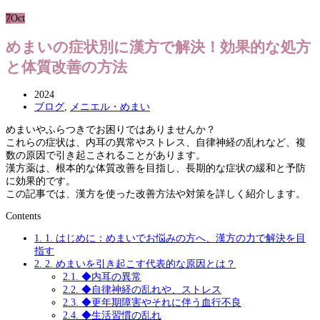
7
Oct
めまいの症状別に漢方で解決！効果的な処方
と体質改善の方法
2024
ブログ
,
メニエル・めまい
めまいやふらつきでお困りではありませんか？
これらの症状は、内耳の異常やストレス、自律神経の乱れなど、複
数の原因で引き起こされることがあります。
漢方薬は、根本的な体質改善を目指し、長期的な症状の緩和と予防
に効果的です。
この記事では、漢方を使った改善方法や対策を詳しく紹介します。
Contents
1.
1. はじめに：めまいでお悩みの方へ、漢方の力で解決を目
指す
2.
2. めまいを引き起こす代表的な原因とは？
2.1.
◆内耳の異常
2.2.
◆自律神経の乱れや、ストレス
2.3.
◆更年期障害やそれに伴う血行不良
2.4.
◆生活習慣の乱れ