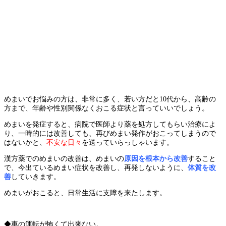
めまい
でお悩みの方は、非常に多く、若い方だと10代から、高齢の
方まで、
年齢や性別関係なくおこる症状と言っていいでしょう。
めまいを発症すると、病院で医師より薬を処方してもらい
治療によ
り、一時的には改善しても、再びめまい発作がおこってしまうので
はないかと、
不安な日々
を送っていらっしゃいます。
漢方薬でのめまいの改善は、めまいの
原因を根本から改善
すること
で、
今出ているめまい症状を改善し、再発しないように、
体質を改
善
していきます。
めまいがおこると、日常生活に支障を来たします。
◆車の運転が怖くて出来ない。