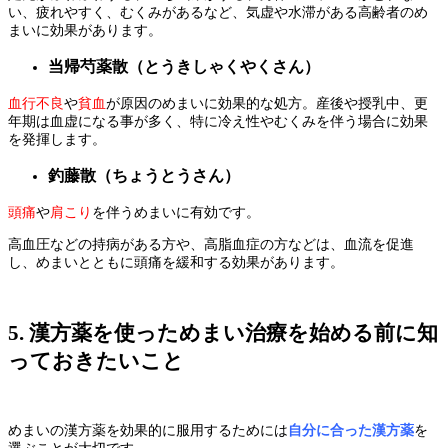
い、疲れやすく、むくみがあるなど、気虚や水滞がある高齢者のめ
まいに効果があります。
当帰芍薬散（とうきしゃくやくさん）
血行不良
や
貧血
が原因のめまいに効果的な処方。産後や授乳中、更
年期は血虚になる事が多く、特に冷え性やむくみを伴う場合に効果
を発揮します。
釣藤散（ちょうとうさん）
頭痛
や
肩こり
を伴うめまいに有効です。
高血圧などの持病がある方や、高脂血症の方などは、血流を促進
し、めまいとともに頭痛を緩和する効果があります。
5. 漢方薬を使っためまい治療を始める前に知
っておきたいこと
めまいの漢方薬を効果的に服用するためには
自分に合った漢方薬
を