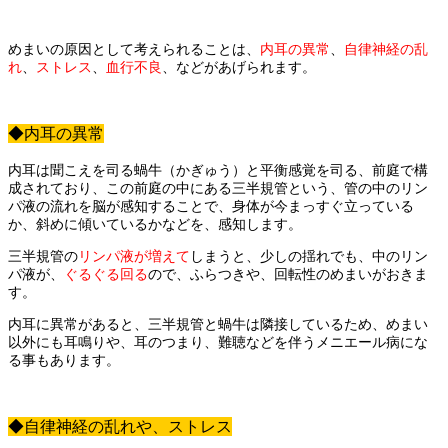
めまいの原因として考えられることは、
内耳の異常
、
自律神経の乱
れ
、
ストレス
、
血行不良
、などがあげられます。
◆内耳の異常
内耳は聞こえを司る蝸牛（かぎゅう）と平衡感覚を司る、前庭で構
成されており、
この前庭の中にある三半規管という、管の中のリン
パ液の流れを
脳が感知することで、身体が今まっすぐ立っている
か、
斜めに傾いているかなどを、感知します。
三半規管の
リンパ液が増えて
しまうと、
少しの揺れでも、中のリン
パ液が、
ぐるぐる回る
ので、
ふらつきや、回転性のめまいがおきま
す。
内耳に異常があると、三半規管と蝸牛は隣接しているため、
めまい
以外にも耳鳴りや、耳のつまり、難聴などを
伴うメニエール病にな
る事もあります。
◆自律神経の乱れや、ストレス