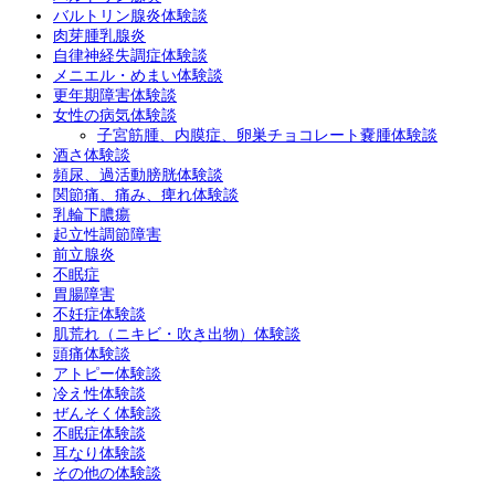
バルトリン腺炎体験談
肉芽腫乳腺炎
自律神経失調症体験談
メニエル・めまい体験談
更年期障害体験談
女性の病気体験談
子宮筋腫、内膜症、卵巣チョコレート嚢腫体験談
酒さ体験談
頻尿、過活動膀胱体験談
関節痛、痛み、痺れ体験談
乳輪下膿瘍
起立性調節障害
前立腺炎
不眠症
胃腸障害
不妊症体験談
肌荒れ（ニキビ・吹き出物）体験談
頭痛体験談
アトピー体験談
冷え性体験談
ぜんそく体験談
不眠症体験談
耳なり体験談
その他の体験談