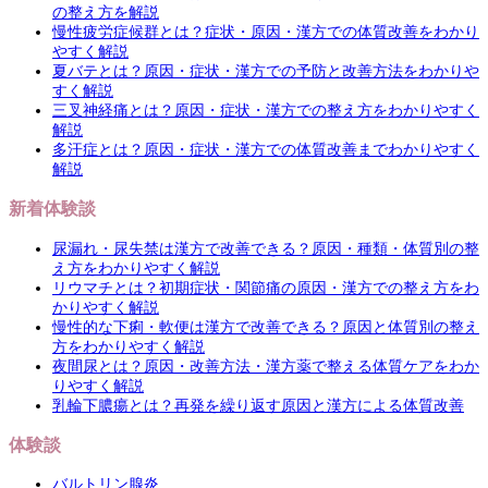
の整え方を解説
慢性疲労症候群とは？症状・原因・漢方での体質改善をわかり
やすく解説
夏バテとは？原因・症状・漢方での予防と改善方法をわかりや
すく解説
三叉神経痛とは？原因・症状・漢方での整え方をわかりやすく
解説
多汗症とは？原因・症状・漢方での体質改善までわかりやすく
解説
新着体験談
尿漏れ・尿失禁は漢方で改善できる？原因・種類・体質別の整
え方をわかりやすく解説
リウマチとは？初期症状・関節痛の原因・漢方での整え方をわ
かりやすく解説
慢性的な下痢・軟便は漢方で改善できる？原因と体質別の整え
方をわかりやすく解説
夜間尿とは？原因・改善方法・漢方薬で整える体質ケアをわか
りやすく解説
乳輪下膿瘍とは？再発を繰り返す原因と漢方による体質改善
体験談
バルトリン腺炎