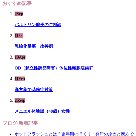
おすすめ記事
2
Sep
バルトリン腺炎のご相談
1
Dec
乳輪化膿瘍 改善例
19
Apr
OD（起立性調節障害）体位性頻脈症候群
11
Feb
漢方薬で花粉症対策
25
Sep
メニエル体験談（48歳）女性
ブログ-新着記事
ホットフラッシュとは？更年期のほてり・発汗の原因と漢方で