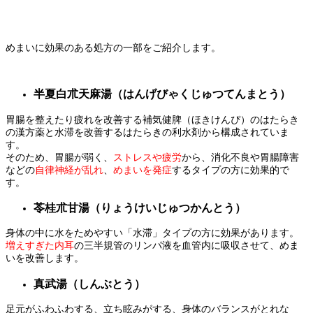
めまいに効果のある処方の一部をご紹介します。
半夏白朮天麻湯（はんげびゃくじゅつてんまとう）
胃腸を整えたり疲れを改善する補気健脾（ほきけんぴ）のはたらき
の漢方薬と水滞を改善するはたらきの利水剤から構成されていま
す。
そのため、胃腸が弱く、
ストレスや疲労
から、消化不良や胃腸障害
などの
自律神経が乱れ
、
めまいを発症
するタイプの方に効果的で
す。
苓桂朮甘湯（
りょうけいじゅつかんとう
）
身体の中に水をためやすい「水滞」タイプの方に効果があります。
増えすぎた内耳
の三半規管のリンパ液を血管内に吸収させて、めま
いを改善します。
真武湯（しんぶとう）
足元がふわふわする、立ち眩みがする、身体のバランスがとれな