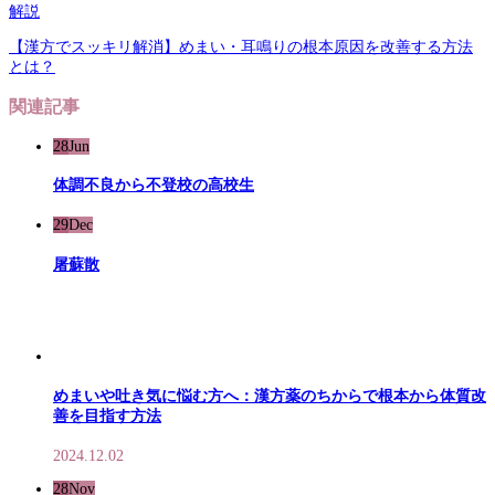
解説
【漢方でスッキリ解消】めまい・耳鳴りの根本原因を改善する方法
とは？
関連記事
28
Jun
体調不良から不登校の高校生
29
Dec
屠蘇散
めまいや吐き気に悩む方へ：漢方薬のちからで根本から体質改
善を目指す方法
2024.12.02
28
Nov