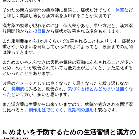
選ぶことが大切です。
そのため漢方薬専門の薬剤師に相談し、症状だけでなく、
体質
など
も詳しく問診し適切な漢方薬を服用することが大切です。
漢方薬の効果が現れるのには、個人差があり、早い方だと、漢方薬
服用開始から
2～3日目
から症状が改善される場合もあります。
また服用開始から1か月くらいで改善されることもあります。症状の
重さや、めまいを発症してからの長さによっても、改善までの期間
は違ってきます。
まためまいやふらつきは天気や気候の変動に左右されることが多い
ため、めまいが改善されていても低気圧が近づくと、また悪化する
といったこともあります。
改善のイメージとしては良くなったり悪くなったり繰り返しなが
ら、
長期的
にみると、改善され、
気づくとほとんどめまいは無くな
った
という方が、多いと思います。
また漢方薬は生薬から出来ていますので、病院で処方される西洋薬
に比べると、
副作用はでにくく
、
長期間の服用
も安心です。
6. めまいを予防するための生活習慣と漢方の