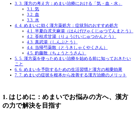
3.
3. 漢方の考え方：めまい治療における「気・血・水」
3.1.
気
3.2.
血
3.3.
水
4.
4. めまいに効く漢方薬処方：症状別のおすすめ処方
4.1.
半夏白朮天麻湯（はんげびゃくじゅつてんまとう）
4.2.
苓桂朮甘湯（りょうけいじゅつかんとう）
4.3.
真武湯（しんぶとう）
4.4.
当帰芍薬散（とうきしゃくやくさん）
4.5.
釣藤散（ちょうとうさん）
5.
5. 漢方薬を使っためまい治療を始める前に知っておきたい
こと
6.
6. めまいを予防するための生活習慣と漢方の相乗効果
7.
7. めまいの症状を根本から改善する漢方治療のメリット
1. はじめに：めまいでお悩みの方へ、漢方
の力で解決を目指す