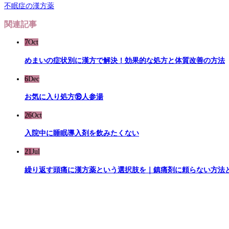
不眠症の漢方薬
関連記事
7
Oct
めまいの症状別に漢方で解決！効果的な処方と体質改善の方法
6
Dec
お気に入り処方⑱人参湯
26
Oct
入院中に睡眠導入剤を飲みたくない
21
Jul
繰り返す頭痛に漢方薬という選択肢を｜鎮痛剤に頼らない方法